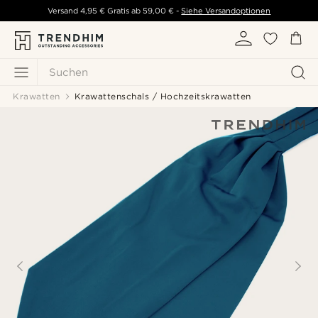
Versand
4,95 €
Gratis ab
59,00 €
-
Siehe Versandoptionen
Suchen
Krawatten
Krawattenschals / Hochzeitskrawatten