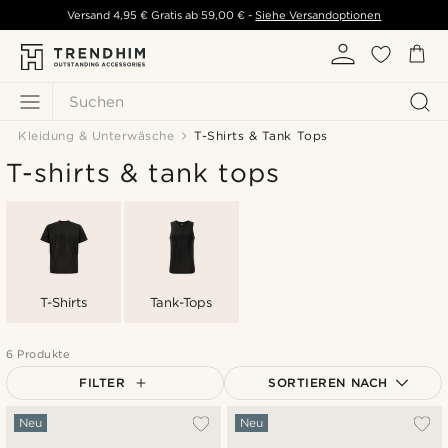
Versand
4,95 €
Gratis ab
59,00 €
-
Siehe Versandoptionen
Suchen
Kleidung & Unterwäsche
T-Shirts & Tank Tops
T-shirts & tank tops
T-Shirts
Tank-Tops
6 Produkte
FILTER
SORTIEREN NACH
Am Beliebtesten
Neu
Neu