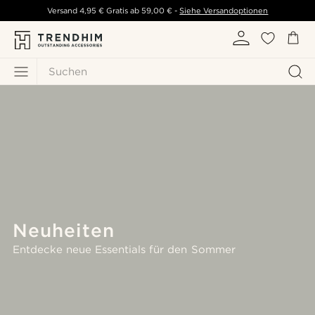
Versand
4,95 €
Gratis ab
59,00 €
-
Siehe Versandoptionen
Suchen
Neuheiten
Entdecke neue Essentials für den Sommer