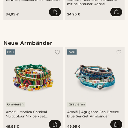
mit hellbrauner Kordel
34,95 €
24,95 €
Neue Armbänder
Neu
Neu
Gravieren
Gravieren
Amalfi | Modica Carnival
Amalfi | Agrigento Sea Breeze
Multicolour Mix 5er-Set
Blue 6er-Set Armbänder
Armbänder
49,95 €
49,95 €