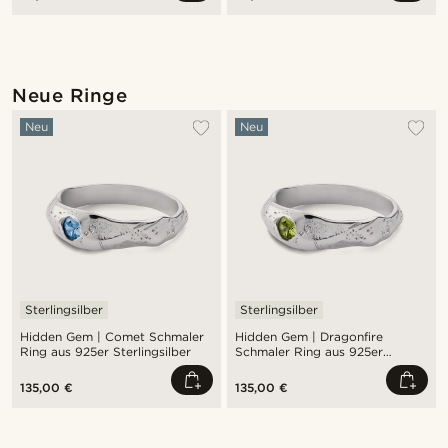
Neue Ringe
Neu
Neu
Sterlingsilber
Sterlingsilber
Hidden Gem | Comet Schmaler
Hidden Gem | Dragonfire
Ring aus 925er Sterlingsilber
Schmaler Ring aus 925er
Sterlingsilber
135,00 €
135,00 €
Kaufe den Look
Kauf