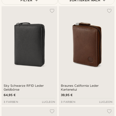
FILTER
SORTIEREN NACH
Am Beliebtesten
Neuste
Niedrigster Preis
Höchster Preis
Sky Schwarze RFID Leder
Braunes California Leder
Geldbörse
Kartenetui
64,95 €
39,95 €
3 FARBEN
LUCLEON
3 FARBEN
LUCLEON