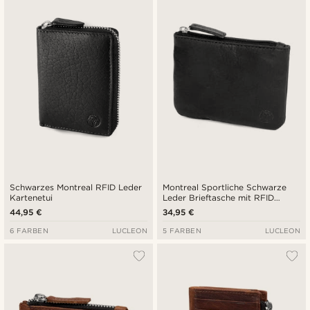
Schwarzes Montreal RFID Leder
Montreal Sportliche Schwarze
Kartenetui
Leder Brieftasche mit RFID
Schutz
44,95 €
34,95 €
6 FARBEN
LUCLEON
5 FARBEN
LUCLEON