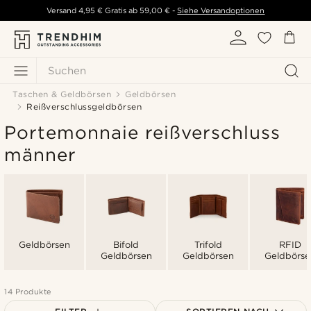
Versand
4,95 €
Gratis ab
59,00 €
-
Siehe Versandoptionen
Suchen
Taschen & Geldbörsen
Geldbörsen
Reißverschlussgeldbörsen
Portemonnaie reißverschluss
männer
Geldbörsen
Bifold
Trifold
RFID
Geldbörsen
Geldbörsen
Geldbörse
14 Produkte