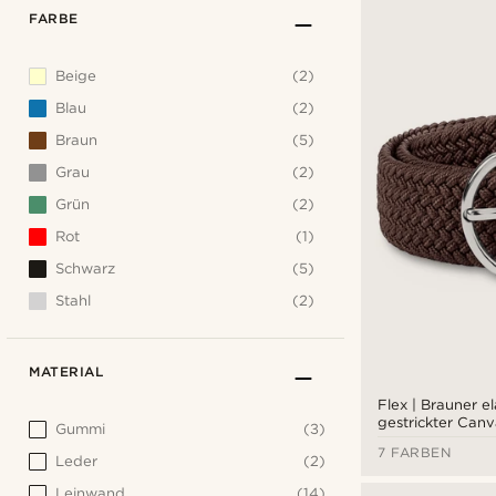
FARBE
Beige
(2)
Blau
(2)
Braun
(5)
Grau
(2)
Grün
(2)
Rot
(1)
Schwarz
(5)
Stahl
(2)
MATERIAL
Flex | Brauner el
gestrickter Canv
Gummi
(3)
7 FARBEN
Leder
(2)
Leinwand
(14)