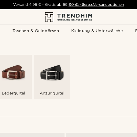
Versand
4,95 €
-
Gratis ab
59,00 €
Kontaktiere uns
-
Siehe Versandoptionen
s
Taschen & Geldbörsen
Kleidung & Unterwäsche
Ledergürtel
Anzuggürtel