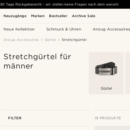
30 Tage Rückgaberecht - wir stellen keine Fragen nach dem warum!
Neuzugänge
Marken
Bestseller
Archive Sale
Neue Kollektion
Schmuck & Uhren
Anzug Accessoire
Anzug Accessoires
Gürtel
Stretchgürtel
Stretchgürtel für
männer
Gürtel
FILTER
19 PRODUKTE