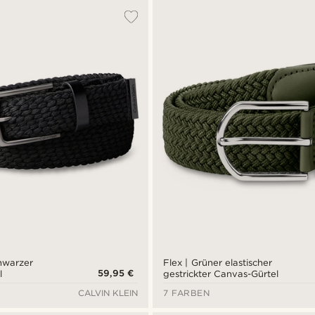
chwarzer
Flex | Grüner elastischer
59,95 €
l
gestrickter Canvas-Gürtel
CALVIN KLEIN
7 FARBEN