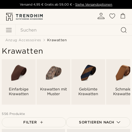
Versand
4,95 €
Gratis ab
59,00 €
-
Siehe Versandoptionen
Suchen
Anzug Accessoires
Krawatten
Krawatten
Einfarbige
Krawatten mit
Geblümte
Schmale
Krawatten
Muster
Krawatten
Krawatte
556 Produkte
FILTER
SORTIEREN NACH