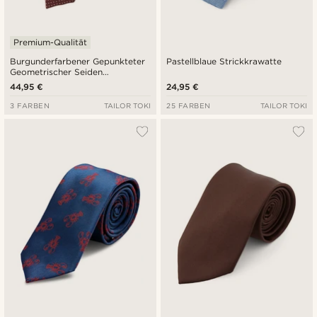
Premium-Qualität
Burgunderfarbener Gepunkteter
Pastellblaue Strickkrawatte
Geometrischer Seiden
Krawattenschal
44,95 €
24,95 €
3 FARBEN
TAILOR TOKI
25 FARBEN
TAILOR TOKI