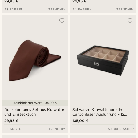
29,95 €
24,95 €
23 FARBEN
TRENDHIM
24 FARBEN
TRENDHIM
Kombinierter Wert - 34,90 €
Dunkelbraunes Set aus Krawatte
Schwarze Krawattenbox In
und Einstecktuch
Carbonfaser Ausführung - 12
Krawatten
29,95 €
135,00 €
2 FARBEN
TRENDHIM
WARREN ASHER