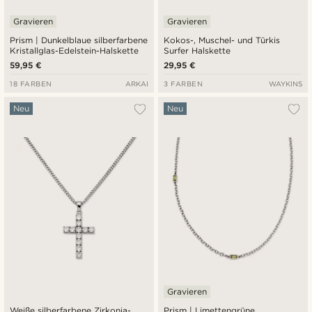
Gravieren
Gravieren
Prism | Dunkelblaue silberfarbene
Kokos-, Muschel- und Türkis
Kristallglas-Edelstein-Halskette
Surfer Halskette
59,95 €
29,95 €
18 FARBEN
ARKAI
3 FARBEN
WAYKINS
Neu
Neu
Gravieren
Weiße silberfarbene Zirkonia-
Prism | Limettengrüne