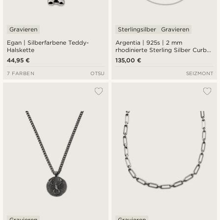
Gravieren
Sterlingsilber
Gravieren
Egan | Silberfarbene Teddy-
Argentia | 925s | 2 mm
Halskette
rhodinierte Sterling Silber Curb
Kette Halskette
44,95 €
135,00 €
7 FARBEN
OTSU
SEIZMONT
Gravieren
Gravieren