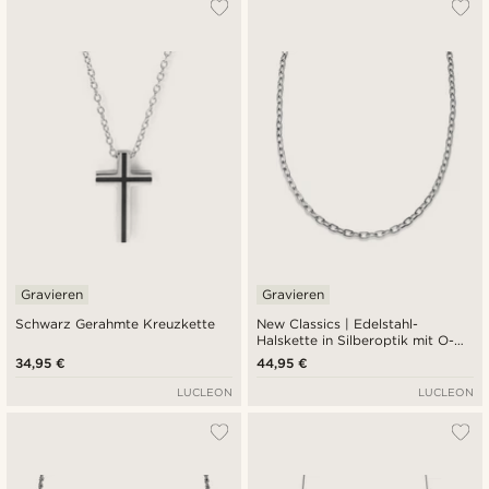
Gravieren
Gravieren
Schwarz Gerahmte Kreuzkette
New Classics | Edelstahl-
Halskette in Silberoptik mit O-
Gliedern und Toggle-Verschluss
34,95 €
44,95 €
6,5 mm
LUCLEON
LUCLEON