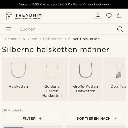
Versand
4,95 €
Gratis ab
59,00 €
-
Siehe Versandoptionen
Suchen
Schmuck & Uhren
Halsketten
Silber Halsketten
Silberne halsketten männer
Halsketten
Goldene
Große Ketten
Dog Tags
Herren
Halsketten
Halsketten
261 Produkte
FILTER
SORTIEREN NACH