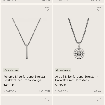
8 FARBEN
ARKAI
3 FARBEN
LUCLEON
Gravieren
Gravieren
Polierte Silberfarbene Edelstahl
Atlas | Silberfarbene Edelstahl-
Halskette mit Stabanhänger
Halskette mit Nordstern-
Anhänger
34,95 €
59,95 €
3 FARBEN
LUCLEON
2 FARBEN
ARKAI