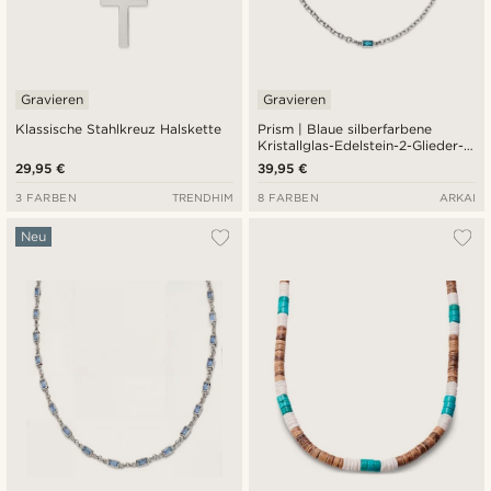
Gravieren
Gravieren
Klassische Stahlkreuz Halskette
Prism | Blaue silberfarbene
Kristallglas-Edelstein-2-Glieder-
Halskette
29,95 €
39,95 €
3 FARBEN
TRENDHIM
8 FARBEN
ARKAI
Neu