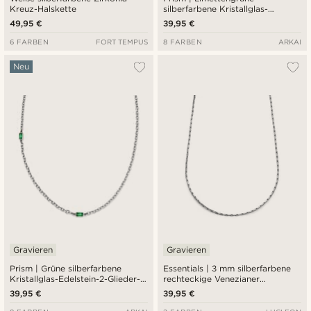
Kreuz-Halskette
silberfarbene Kristallglas-
Edelstein-2-Glieder-Halskette
49,95 €
39,95 €
6 FARBEN
FORT TEMPUS
8 FARBEN
ARKAI
Neu
Gravieren
Gravieren
Prism | Grüne silberfarbene
Essentials | 3 mm silberfarbene
Kristallglas-Edelstein-2-Glieder-
rechteckige Venezianer
Halskette
Halskette
39,95 €
39,95 €