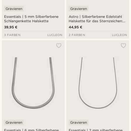
Gravieren
Gravieren
Essentials | 5 mm Silberfarbene
Astro | Silberfarbene Edelstahl
Schlangenkette Halskette
Halskette für das Sternzeichen:
Krebs
39,95 €
44,95 €
3 FARBEN
LUCLEON
2 FARBEN
LUCLEON
Gravieren
Gravieren
Essentials | 6 mm Silberfarbene
Essentials | 2 mm silberfarbene