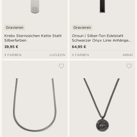
Gravieren
Gravieren
Krebs Sternzeichen Kette Stahl
Orisun | Silber-Ton Edelstahl
Silberfarben
Schwarzer Onyx Linie Anhänger
Halskette
39,95 €
64,95 €
3 FARBEN
LUCLEON
3 FARBEN
ARKAI