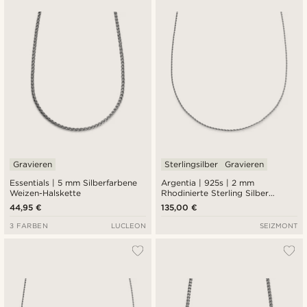
Gravieren
Sterlingsilber
Gravieren
Essentials | 5 mm Silberfarbene
Argentia | 925s | 2 mm
Weizen-Halskette
Rhodinierte Sterling Silber
Seilkette Halskette
44,95 €
135,00 €
3 FARBEN
LUCLEON
SEIZMONT