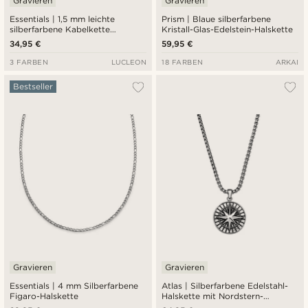
Gravieren
Gravieren
Essentials | 1,5 mm leichte
Prism | Blaue silberfarbene
silberfarbene Kabelkette
Kristall-Glas-Edelstein-Halskette
Halskette
34,95 €
59,95 €
3 FARBEN
LUCLEON
18 FARBEN
ARKAI
Bestseller
Gravieren
Gravieren
Essentials | 4 mm Silberfarbene
Atlas | Silberfarbene Edelstahl-
Figaro-Halskette
Halskette mit Nordstern-
Anhänger