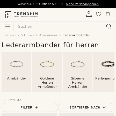
Versand
4,95 €
Gratis ab
59,00 €
-
Siehe Versandoptionen
Suchen
Schmuck & Uhren
Armbänder
Lederarmbänder
Lederarmbander für herren
Armbänder
Goldene
Silberne
Perlenarmb
Herren
Herren
Armbänder
Armbänder
155 Produkte
FILTER
SORTIEREN NACH