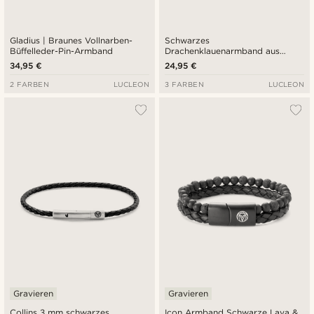
Gladius | Braunes Vollnarben-
Schwarzes
Büffelleder-Pin-Armband
Drachenklauenarmband aus
Edelstahl und Kunstleder
34,95 €
24,95 €
2 FARBEN
LUCLEON
3 FARBEN
LUCLEON
Gravieren
Gravieren
Collins 3 mm schwarzes
Icon Armband Schwarze Lava &