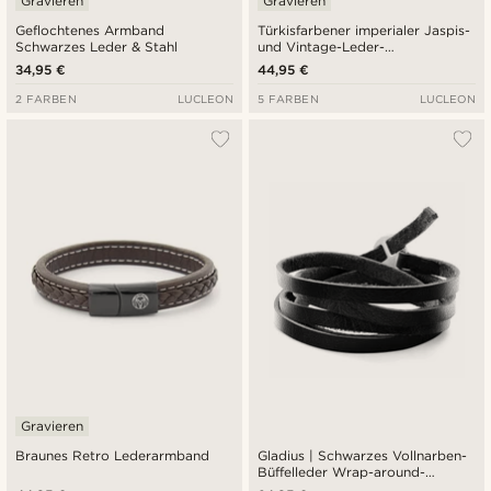
Gravieren
Gravieren
Geflochtenes Armband
Türkisfarbener imperialer Jaspis-
Schwarzes Leder & Stahl
und Vintage-Leder-
Ikonenarmband
34,95 €
44,95 €
2 FARBEN
LUCLEON
5 FARBEN
LUCLEON
Gravieren
Braunes Retro Lederarmband
Gladius | Schwarzes Vollnarben-
Büffelleder Wrap-around-
Armband