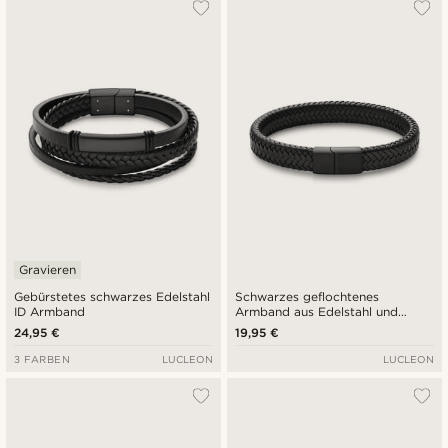
Am Beliebtesten
Neuste
Niedrigster Preis
Höchster Preis
Gravieren
Gebürstetes schwarzes Edelstahl
Schwarzes geflochtenes
ID Armband
Armband aus Edelstahl und
Kunstleder
24,95 €
19,95 €
3 FARBEN
LUCLEON
LUCLEON