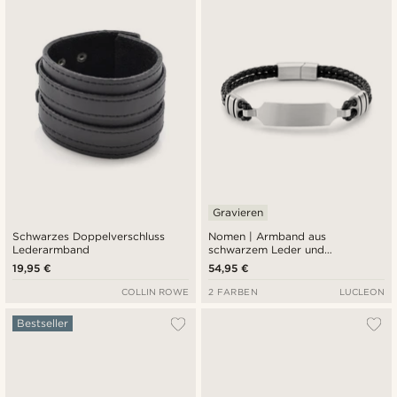
Gravieren
Schwarzes Doppelverschluss
Nomen | Armband aus
Lederarmband
schwarzem Leder und
silberfarbener ID-Platte
19,95 €
54,95 €
COLLIN ROWE
2 FARBEN
LUCLEON
Bestseller