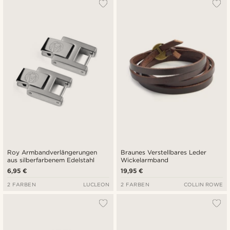
Roy Armbandverlängerungen
Braunes Verstellbares Leder
aus silberfarbenem Edelstahl
Wickelarmband
6,95 €
19,95 €
2 FARBEN
LUCLEON
2 FARBEN
COLLIN ROWE