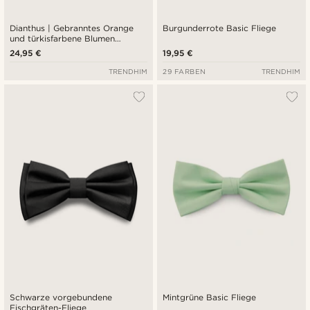
Dianthus | Gebranntes Orange
Burgunderrote Basic Fliege
und türkisfarbene Blumen
Vorgebundene Fliege
24,95 €
19,95 €
TRENDHIM
29 FARBEN
TRENDHIM
Schwarze vorgebundene
Mintgrüne Basic Fliege
Fischgräten-Fliege