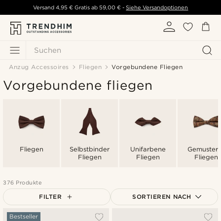
Versand
4,95 €
Gratis ab
59,00 €
-
Siehe Versandoptionen
Suchen
Anzug Accessoires
Fliegen
Vorgebundene Fliegen
Vorgebundene fliegen
Fliegen
Selbstbinder
Unifarbene
Gemustert
Fliegen
Fliegen
Fliegen
376 Produkte
FILTER
SORTIEREN NACH
Am Beliebtesten
Bestseller