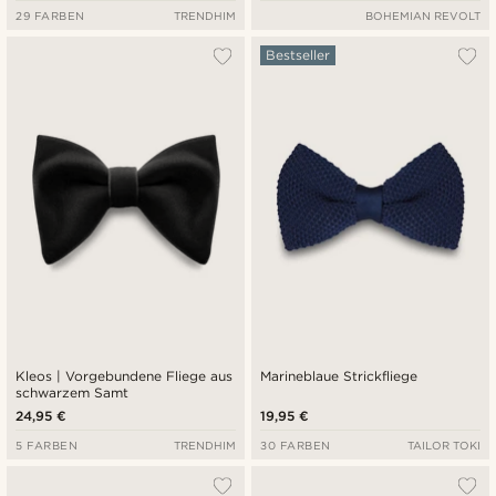
29 FARBEN
TRENDHIM
BOHEMIAN REVOLT
Bestseller
Kleos | Vorgebundene Fliege aus
Marineblaue Strickfliege
schwarzem Samt
24,95 €
19,95 €
5 FARBEN
TRENDHIM
30 FARBEN
TAILOR TOKI