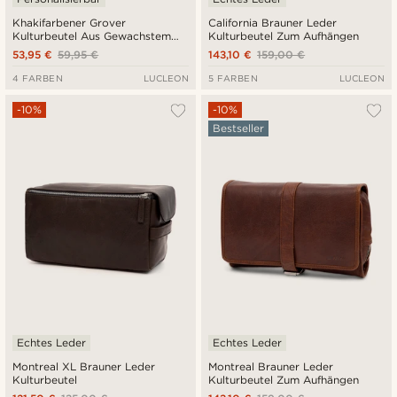
Khakifarbener Grover
California Brauner Leder
Kulturbeutel Aus Gewachstem
Kulturbeutel Zum Aufhängen
Canvas Zum Aufhängen
53,95 €
59,95 €
143,10 €
159,00 €
4 FARBEN
LUCLEON
5 FARBEN
LUCLEON
-10%
-10%
Bestseller
Echtes Leder
Echtes Leder
Montreal XL Brauner Leder
Montreal Brauner Leder
Kulturbeutel
Kulturbeutel Zum Aufhängen