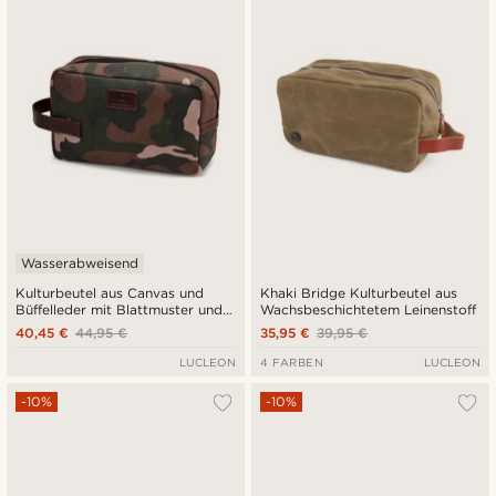
Wasserabweisend
Kulturbeutel aus Canvas und
Khaki Bridge Kulturbeutel aus
Büffelleder mit Blattmuster und
Wachsbeschichtetem Leinenstoff
Camouflage-Muster
40,45 €
44,95 €
35,95 €
39,95 €
LUCLEON
4 FARBEN
LUCLEON
-10%
-10%