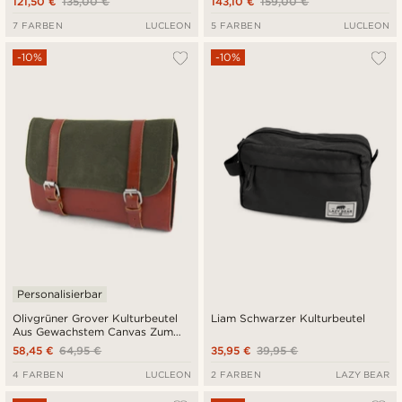
121,50 €
135,00 €
143,10 €
159,00 €
7 FARBEN
LUCLEON
5 FARBEN
LUCLEON
-10%
-10%
Personalisierbar
Olivgrüner Grover Kulturbeutel
Liam Schwarzer Kulturbeutel
Aus Gewachstem Canvas Zum
Aufhängen
58,45 €
64,95 €
35,95 €
39,95 €
4 FARBEN
LUCLEON
2 FARBEN
LAZY BEAR