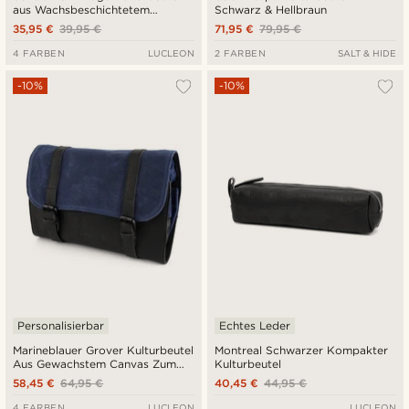
aus Wachsbeschichtetem
Schwarz & Hellbraun
Leinenstoff
35,95 €
39,95 €
71,95 €
79,95 €
4 FARBEN
LUCLEON
2 FARBEN
SALT & HIDE
-10%
-10%
Personalisierbar
Echtes Leder
Marineblauer Grover Kulturbeutel
Montreal Schwarzer Kompakter
Aus Gewachstem Canvas Zum
Kulturbeutel
Aufhängen
58,45 €
64,95 €
40,45 €
44,95 €
4 FARBEN
LUCLEON
LUCLEON