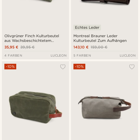
Echtes Leder
Olivgrüner Finch Kulturbeutel
Montreal Brauner Leder
aus Wachsbeschichtetem
Kulturbeutel Zum Aufhängen
Leinenstoff
35,95 €
39,95 €
143,10 €
159,00 €
4 FARBEN
LUCLEON
5 FARBEN
LUCLEON
-10%
-10%