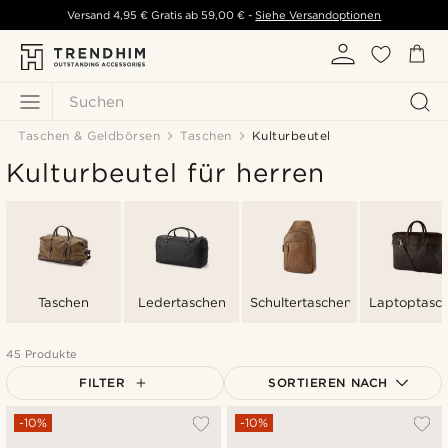
Versand
4,95 €
Gratis ab
59,00 €
-
Siehe Versandoptionen
Suchen
Taschen & Geldbörsen
Taschen
Kulturbeutel
Kulturbeutel für herren
Taschen
Ledertaschen
Schultertaschen
Laptoptasc
45 Produkte
FILTER
SORTIEREN NACH
Am Beliebtesten
-10%
-10%