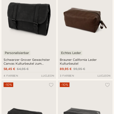
Personalisierbar
Echtes Leder
Schwarzer Grover Gewachster
Brauner California Leder
Canvas Kulturbeutel zum
Kulturbeutel
Ausrollen
58,45 €
64,95 €
89,95 €
99,95 €
4 FARBEN
LUCLEON
3 FARBEN
LUCLEON
-10%
-10%