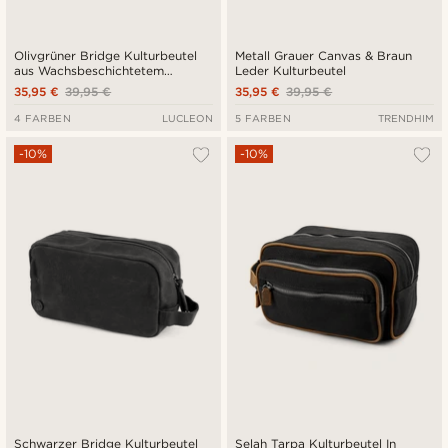
Olivgrüner Bridge Kulturbeutel
Metall Grauer Canvas & Braun
aus Wachsbeschichtetem
Leder Kulturbeutel
Leinstoff
35,95 €
39,95 €
35,95 €
39,95 €
4 FARBEN
LUCLEON
5 FARBEN
TRENDHIM
-10%
-10%
Schwarzer Bridge Kulturbeutel
Selah Tarpa Kulturbeutel In