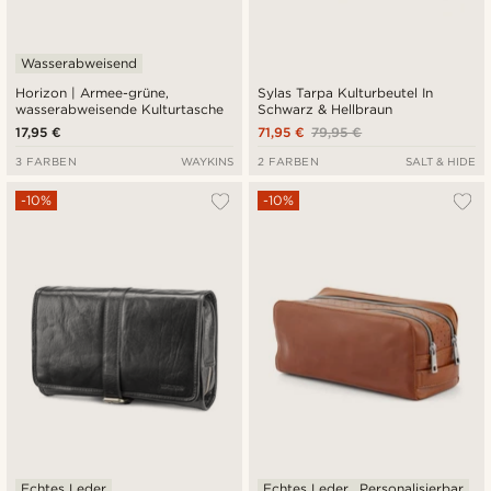
Wasserabweisend
Horizon | Armee-grüne,
Sylas Tarpa Kulturbeutel In
wasserabweisende Kulturtasche
Schwarz & Hellbraun
17,95 €
71,95 €
79,95 €
3 FARBEN
WAYKINS
2 FARBEN
SALT & HIDE
-10%
-10%
Echtes Leder
Echtes Leder
Personalisierbar