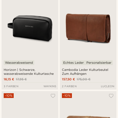
Neuste
Niedrigster Preis
Höchster Preis
Wasserabweisend
Echtes Leder
Personalisierbar
Horizon | Schwarze,
Cambodia Leder Kulturbeutel
wasserabweisende Kulturtasche
Zum Aufhängen
16,15 €
17,95 €
157,50 €
175,00 €
3 FARBEN
WAYKINS
2 FARBEN
LUCLEON
-10%
-10%