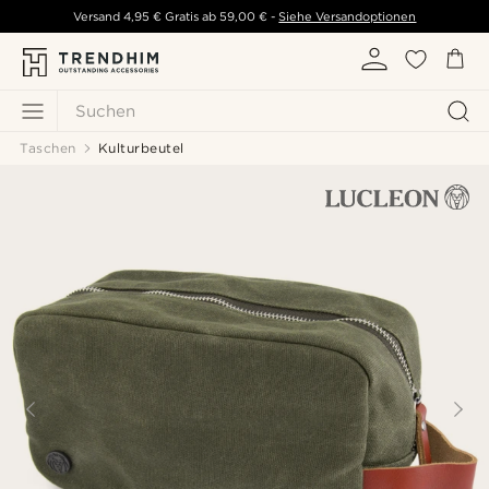
Versand
4,95 €
Gratis ab
59,00 €
-
Siehe Versandoptionen
Suchen
Taschen
Kulturbeutel