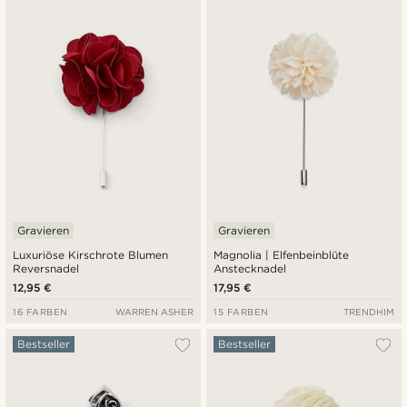
Neuste
Niedrigster Preis
Höchster Preis
Gravieren
Gravieren
Luxuriöse Kirschrote Blumen
Magnolia | Elfenbeinblüte
Reversnadel
Anstecknadel
12,95 €
17,95 €
16 FARBEN
WARREN ASHER
15 FARBEN
TRENDHIM
Bestseller
Bestseller