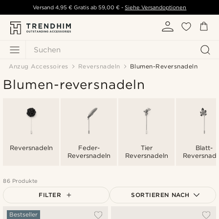
Versand
4,95 €
Gratis ab
59,00 €
-
Siehe Versandoptionen
Suchen
Anzug Accessoires
Reversnadeln
Blumen-Reversnadeln
Blumen-reversnadeln
Reversnadeln
Feder-
Tier
Blatt-
Reversnadeln
Reversnadeln
Reversnade
86 Produkte
FILTER
SORTIEREN NACH
Am Beliebtesten
Bestseller