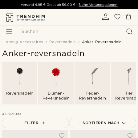
Versand
4,95 €
Gratis ab
59,00 €
-
Siehe Versandoptionen
Suchen
Anzug Accessoires
Reversnadeln
Anker-Reversnadeln
Anker-reversnadeln
Reversnadeln
Blumen-
Feder-
Tier
Reversnadeln
Reversnadeln
Reversnade
4 Produkte
FILTER
SORTIEREN NACH
Am Beliebtesten