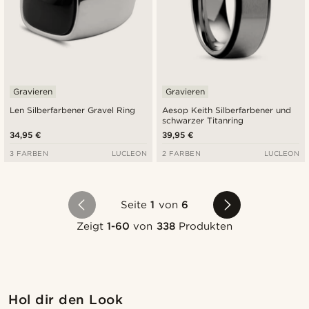
Gravieren
Gravieren
Len Silberfarbener Gravel Ring
Aesop Keith Silberfarbener und
schwarzer Titanring
34,95 €
39,95 €
3 FARBEN
LUCLEON
2 FARBEN
LUCLEON
Seite
1
von
6
Zeigt
1-60
von
338
Produkten
Kaufe den Look
Kauf
Hol dir den Look