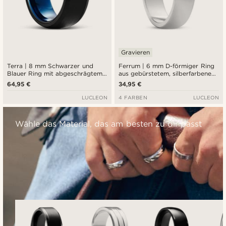
Gravieren
Terra | 8 mm Schwarzer und
Ferrum | 6 mm D-förmiger Ring
Blauer Ring mit abgeschrägtem
aus gebürstetem, silberfarbenem
Rand aus Tungsten
Edelstahl
64,95 €
34,95 €
LUCLEON
4 FARBEN
LUCLEON
Wähle das Material, das am besten zu dir passt