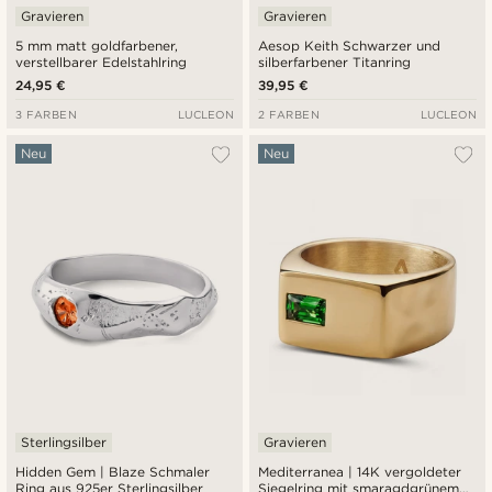
Gravieren
Gravieren
5 mm matt goldfarbener,
Aesop Keith Schwarzer und
verstellbarer Edelstahlring
silberfarbener Titanring
24,95 €
39,95 €
3 FARBEN
LUCLEON
2 FARBEN
LUCLEON
Neu
Neu
Sterlingsilber
Gravieren
Hidden Gem | Blaze Schmaler
Mediterranea | 14K vergoldeter
Ring aus 925er Sterlingsilber
Siegelring mit smaragdgrünem