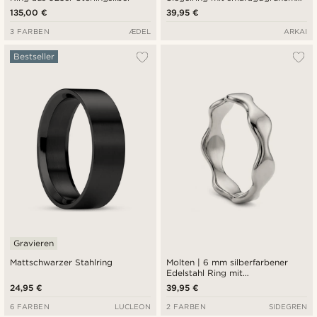
Zirkonia-Balken
135,00 €
39,95 €
3 FARBEN
ÆDEL
ARKAI
Bestseller
Gravieren
Mattschwarzer Stahlring
Molten | 6 mm silberfarbener
Edelstahl Ring mit
wellenförmigem Design
24,95 €
39,95 €
6 FARBEN
LUCLEON
2 FARBEN
SIDEGREN