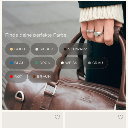
Finde deine perfekte Farbe
GOLD
SILBER
SCHWARZ
BLAU
GRÜN
WEISS
GRAU
ROT
BRAUN