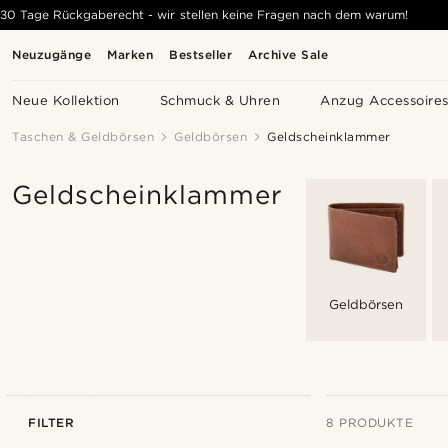
30 Tage Rückgaberecht - wir stellen keine Fragen nach dem warum!
Neuzugänge
Marken
Bestseller
Archive Sale
Neue Kollektion
Schmuck & Uhren
Anzug Accessoire
Taschen & Geldbörsen
Geldbörsen
Geldscheinklammer
Geldscheinklammer
Geldbörsen
FILTER
8 PRODUKTE