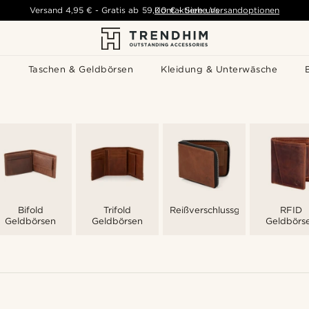
Versand
4,95 €
-
Gratis ab
59,00 €
Kontaktiere uns
-
Siehe Versandoptionen
s
Taschen & Geldbörsen
Kleidung & Unterwäsche
Bifold
Trifold
Reißverschlussgeldbörsen
RFID
Geldbörsen
Geldbörsen
Geldbörs