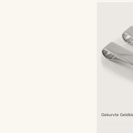
€
€
Arten der Personalisierung
Gravieren
(2)
Gekurvte Geldk