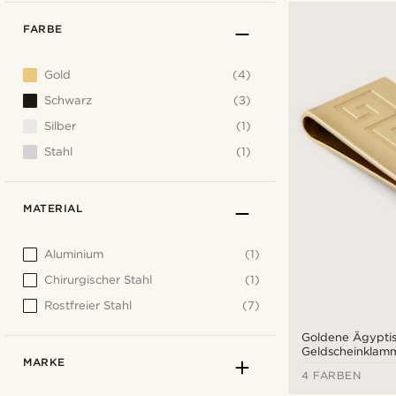
FARBE
Gold
(4)
Schwarz
(3)
Silber
(1)
Stahl
(1)
MATERIAL
Aluminium
(1)
Chirurgischer Stahl
(1)
Rostfreier Stahl
(7)
Goldene Ägypti
Geldscheinklam
MARKE
4 FARBEN