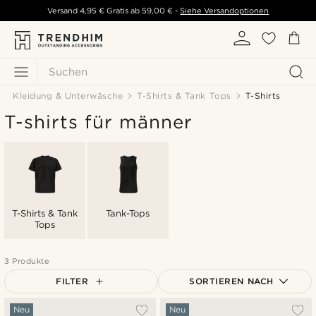
Versand
4,95 €
Gratis ab
59,00 €
-
Siehe Versandoptionen
Suchen
Kleidung & Unterwäsche
T-Shirts & Tank Tops
T-Shirts
T-shirts für männer
T-Shirts & Tank
Tank-Tops
Tops
3 Produkte
FILTER
SORTIEREN NACH
Am Beliebtesten
Neu
Neu