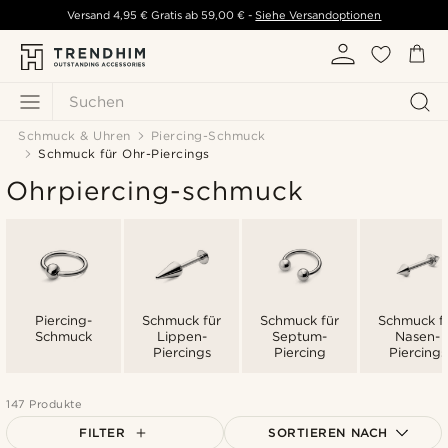
Versand
4,95 €
Gratis ab
59,00 €
-
Siehe Versandoptionen
Suchen
Schmuck & Uhren
Piercing-Schmuck
Schmuck für Ohr-Piercings
Ohrpiercing-schmuck
Piercing-
Schmuck für
Schmuck für
Schmuck f
Schmuck
Lippen-
Septum-
Nasen-
Piercings
Piercing
Piercings
147 Produkte
FILTER
SORTIEREN NACH