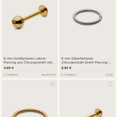
8 mm Goldfarbenes Labret-
8 mm Silberfarbener
Piercing aus Chirurgenstahl mit
Chirurgenstahl Draht-Piercing-
Kugelspitze
Ring
4,95 €
6,95 €
3 FARBEN
SEIZMONT
3 FARBEN
OTSU