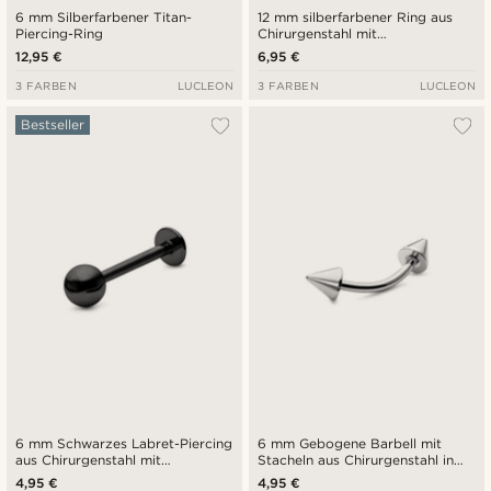
6 mm Silberfarbener Titan-
12 mm silberfarbener Ring aus
Piercing-Ring
Chirurgenstahl mit
verschlossener Perle
12,95 €
6,95 €
3 FARBEN
LUCLEON
3 FARBEN
LUCLEON
Bestseller
6 mm Schwarzes Labret-Piercing
6 mm Gebogene Barbell mit
aus Chirurgenstahl mit
Stacheln aus Chirurgenstahl in
Kugelspitze
Silber
4,95 €
4,95 €