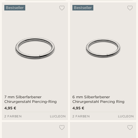
Am Beliebtesten
Bestseller
Bestseller
Neuste
Niedrigster Preis
Höchster Preis
7 mm Silberfarbener
6 mm Silberfarbener
Chirurgenstahl Piercing-Ring
Chirurgenstahl Piercing Ring
4,95 €
4,95 €
2 FARBEN
LUCLEON
2 FARBEN
LUCLEON