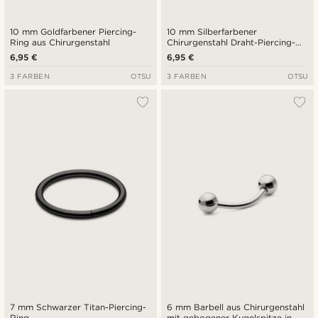
10 mm Goldfarbener Piercing-
10 mm Silberfarbener
Ring aus Chirurgenstahl
Chirurgenstahl Draht-Piercing-
Ring
6,95 €
6,95 €
3 FARBEN
OTSU
3 FARBEN
OTSU
7 mm Schwarzer Titan-Piercing-
6 mm Barbell aus Chirurgenstahl
Ring
mit gebogener Kugelspitze in