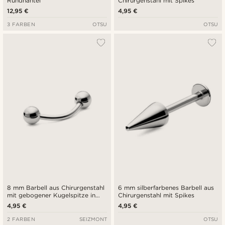
Rundhantel
Chirurgenstahl mit Spikes
12,95 €
4,95 €
3 FARBEN
OTSU
OTSU
8 mm Barbell aus Chirurgenstahl
6 mm silberfarbenes Barbell aus
mit gebogener Kugelspitze in
Chirurgenstahl mit Spikes
Silber
4,95 €
4,95 €
2 FARBEN
SEIZMONT
OTSU