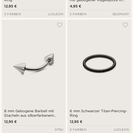
Silber
12,95 €
4,95 €
3 FARBEN
LUCLEON
2 FARBEN
SEIZMONT
8 mm Gebogene Barbell mit
6 mm Schwarzer Titan-Piercing-
Stacheln aus silberfarbenem
Ring
Titan
12,95 €
12,95 €
OTSU
3 FARBEN
LUCLEON