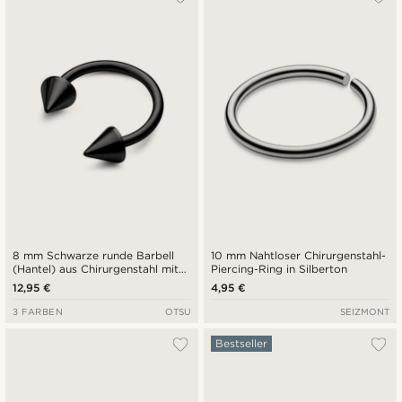
8 mm Schwarze runde Barbell
10 mm Nahtloser Chirurgenstahl-
(Hantel) aus Chirurgenstahl mit
Piercing-Ring in Silberton
Stacheln
12,95 €
4,95 €
3 FARBEN
OTSU
SEIZMONT
Bestseller