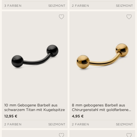
3 FARBEN
SEIZMONT
2 FARBEN
SEIZMONT
10 mm Gebogene Barbell aus
8 mm gebogenes Barbell aus
schwarzem Titan mit Kugelspitze
Chirurgenstahl mit goldfarbener
Kugelspitze
12,95 €
4,95 €
2 FARBEN
SEIZMONT
2 FARBEN
SEIZMONT