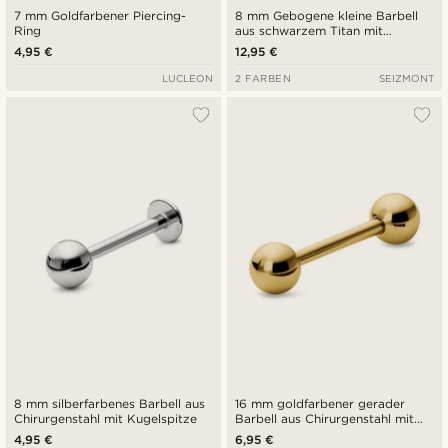
7 mm Goldfarbener Piercing-
8 mm Gebogene kleine Barbell
Ring
aus schwarzem Titan mit
Kugelspitze
4,95 €
12,95 €
LUCLEON
2 FARBEN
SEIZMONT
8 mm silberfarbenes Barbell aus
16 mm goldfarbener gerader
Chirurgenstahl mit Kugelspitze
Barbell aus Chirurgenstahl mit
Kugelspitze
4,95 €
6,95 €