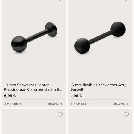
10 mm Schwarzes Labret-
16 mm flexibles schwarzes Acryl-
Piercing aus Chirurgenstahl mit
Barbell
Kugelspitze
6,95 €
4,95 €
3 FARBEN
SEIZMONT
4 FARBEN
SEIZMONT