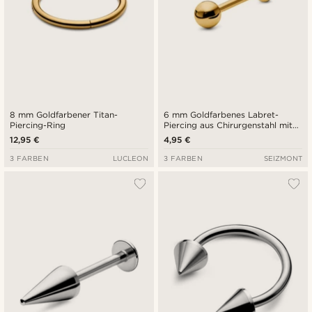
8 mm Goldfarbener Titan-
6 mm Goldfarbenes Labret-
Piercing-Ring
Piercing aus Chirurgenstahl mit
Kugelspitze
12,95 €
4,95 €
3 FARBEN
LUCLEON
3 FARBEN
SEIZMONT