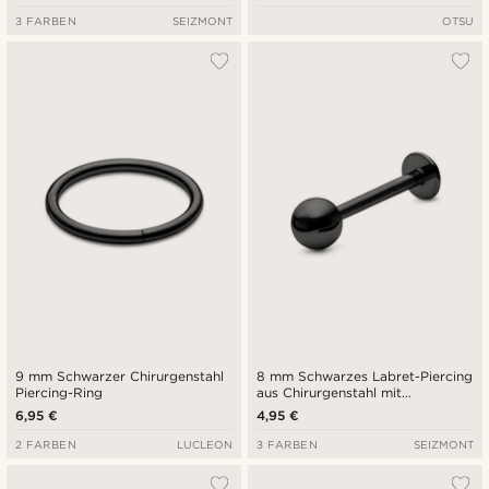
3 FARBEN
SEIZMONT
OTSU
9 mm Schwarzer Chirurgenstahl
8 mm Schwarzes Labret-Piercing
Piercing-Ring
aus Chirurgenstahl mit
Kugelspitze
6,95 €
4,95 €
2 FARBEN
LUCLEON
3 FARBEN
SEIZMONT