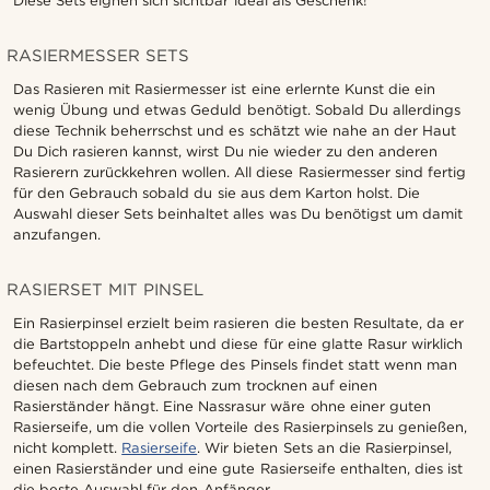
Diese Sets eignen sich sichtbar ideal als Geschenk!
RASIERMESSER SETS
Das Rasieren mit Rasiermesser ist eine erlernte Kunst die ein
wenig Übung und etwas Geduld benötigt. Sobald Du allerdings
diese Technik beherrschst und es schätzt wie nahe an der Haut
Du Dich rasieren kannst, wirst Du nie wieder zu den anderen
Rasierern zurückkehren wollen. All diese Rasiermesser sind fertig
für den Gebrauch sobald du sie aus dem Karton holst. Die
Auswahl dieser Sets beinhaltet alles was Du benötigst um damit
anzufangen.
RASIERSET MIT PINSEL
Ein Rasierpinsel erzielt beim rasieren die besten Resultate, da er
die Bartstoppeln anhebt und diese für eine glatte Rasur wirklich
befeuchtet. Die beste Pflege des Pinsels findet statt wenn man
diesen nach dem Gebrauch zum trocknen auf einen
Rasierständer hängt. Eine Nassrasur wäre ohne einer guten
Rasierseife, um die vollen Vorteile des Rasierpinsels zu genießen,
nicht komplett.
Rasierseife
. Wir bieten Sets an die Rasierpinsel,
einen Rasierständer und eine gute Rasierseife enthalten, dies ist
die beste Auswahl für den Anfänger.