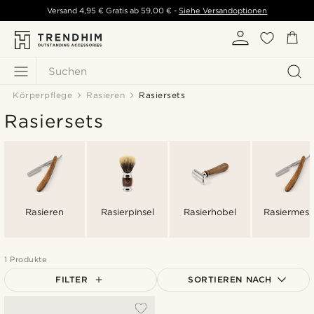
Versand
4,95 €
Gratis ab
59,00 €
-
Siehe Versandoptionen
Suchen
Körperpflege
Rasieren
Rasiersets
Rasiersets
Rasieren
Rasierpinsel
Rasierhobel
Rasiermess
1 Produkte
FILTER
SORTIEREN NACH
Am Beliebtesten