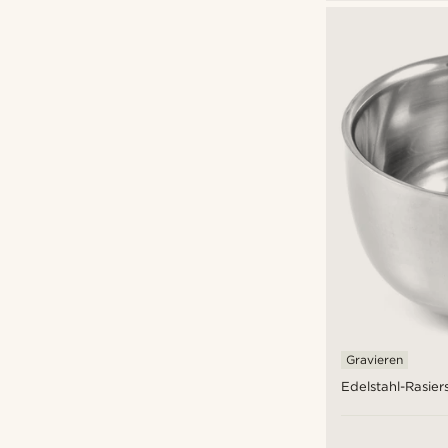
€
€
Arten der Personalisierung
Gravieren
(16)
Prägen
(1)
Gravieren
Edelstahl-Rasier