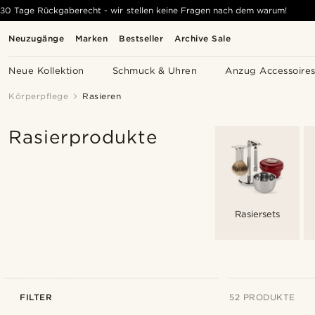
30 Tage Rückgaberecht - wir stellen keine Fragen nach dem warum!
Neuzugänge
Marken
Bestseller
Archive Sale
Neue Kollektion
Schmuck & Uhren
Anzug Accessoire
Körperpflege
Rasieren
Rasierprodukte
Rasiersets
FILTER
52 PRODUKTE