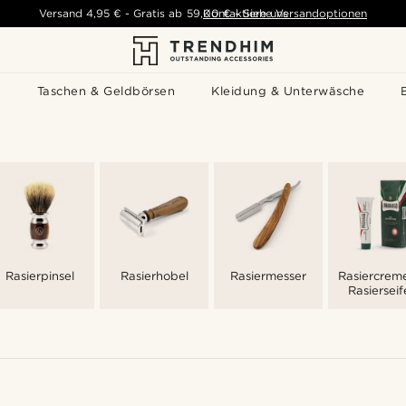
Versand
4,95 €
-
Gratis ab
59,00 €
Kontaktiere uns
-
Siehe Versandoptionen
s
Taschen & Geldbörsen
Kleidung & Unterwäsche
Rasierpinsel
Rasierhobel
Rasiermesser
Rasiercrem
Rasierseif