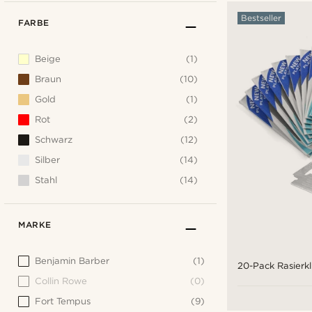
Bestseller
FARBE
Beige
(1)
Braun
(10)
Gold
(1)
Rot
(2)
Schwarz
(12)
Silber
(14)
Stahl
(14)
MARKE
Benjamin Barber
(1)
20-Pack Rasierk
Collin Rowe
(0)
Fort Tempus
(9)