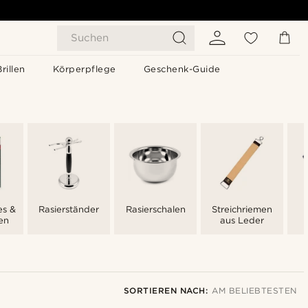
Suchen
Brillen
Körperpflege
Geschenk-Guide
es &
Rasierständer
Rasierschalen
Streichriemen
en
aus Leder
SORTIEREN NACH:
AM BELIEBTESTEN