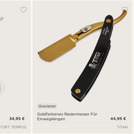
Am Beliebtesten
Neuste
Niedrigster Preis
Höchster Preis
Gravieren
Goldfarbenes Rasiermesser Für
34,95 €
44,95 €
Einwegklingen
FORT TEMPUS
TITAN