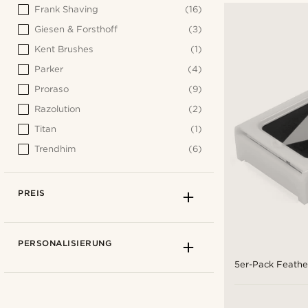
Frank Shaving
(16)
Giesen & Forsthoff
(3)
Kent Brushes
(1)
Parker
(4)
Proraso
(9)
Razolution
(2)
Titan
(1)
Trendhim
(6)
PREIS
PERSONALISIERUNG
5er-Pack Feathe