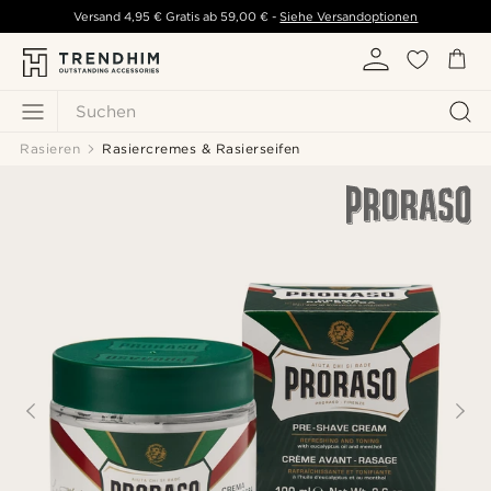
Versand
4,95 €
Gratis ab
59,00 €
-
Siehe Versandoptionen
Suchen
Rasieren
Rasiercremes & Rasierseifen