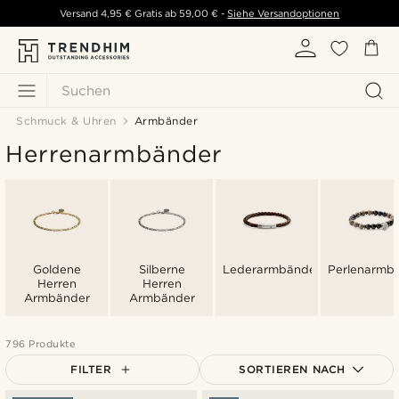
Versand
4,95 €
Gratis ab
59,00 €
-
Siehe Versandoptionen
Suchen
Schmuck & Uhren
Armbänder
Herrenarmbänder
Goldene
Silberne
Lederarmbänder
Perlenarmb
Herren
Herren
Armbänder
Armbänder
796 Produkte
FILTER
SORTIEREN NACH