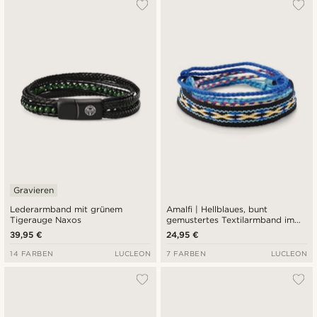
Gravieren
Lederarmband mit grünem
Amalfi | Hellblaues, bunt
Tigerauge Naxos
gemustertes Textilarmband im
Surfer-Style
39,95 €
24,95 €
14 FARBEN
LUCLEON
7 FARBEN
LUCLEON