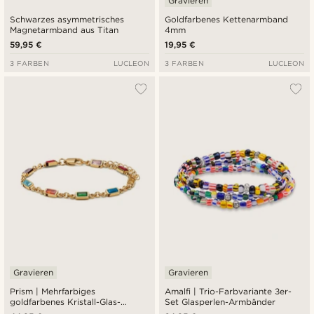
Gravieren
Schwarzes asymmetrisches
Goldfarbenes Kettenarmband
Magnetarmband aus Titan
4mm
59,95 €
19,95 €
3 FARBEN
LUCLEON
3 FARBEN
LUCLEON
Gravieren
Gravieren
Prism | Mehrfarbiges
Amalfi | Trio-Farbvariante 3er-
goldfarbenes Kristall-Glas-
Set Glasperlen-Armbänder
Edelstein-Armband