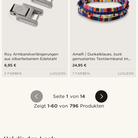
Roy Armbandverlängerungen
Amalfi | Dunkelblaues, bunt
aus silberfarbenem Edelstahl
gemustertes Textilarmband im
Surfer-Style
6,95 €
24,95 €
2 FARBEN
LUCLEON
7 FARBEN
LUCLEON
Seite
1
von
14
Zeigt
1-60
von
796
Produkten
Kaufe den Look
Kauf