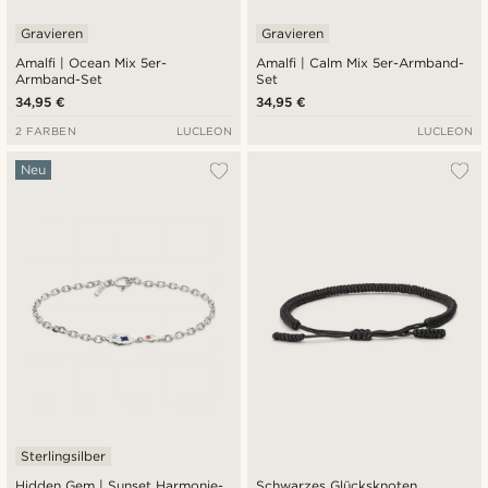
Gravieren
Gravieren
Amalfi | Ocean Mix 5er-
Amalfi | Calm Mix 5er-Armband-
Armband-Set
Set
34,95 €
34,95 €
2 FARBEN
LUCLEON
LUCLEON
Neu
Sterlingsilber
Hidden Gem | Sunset Harmonie-
Schwarzes Glücksknoten