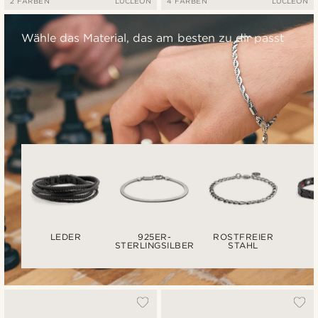
2 FARBEN
LUCLEON
4 FARBEN
LUCLEON
Wähle das Material, das am besten zu dir passt
LEDER
925ER-
ROSTFREIER
STERLINGSILBER
STAHL