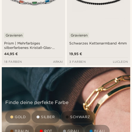
Gravieren
Gravieren
Prism | Mehrfarbiges
Schwarzes Kettenarmband 4mm
silberfarbenes Kristall-Glas-
Edelstein-Armband
44,95 €
19,95 €
18 FARBEN
ARKAI
3 FARBEN
LUCLEON
Finde deine perfekte Farbe
GOLD
SILBER
SCHWARZ
BRAUN
ROT
GRAU
BLAU