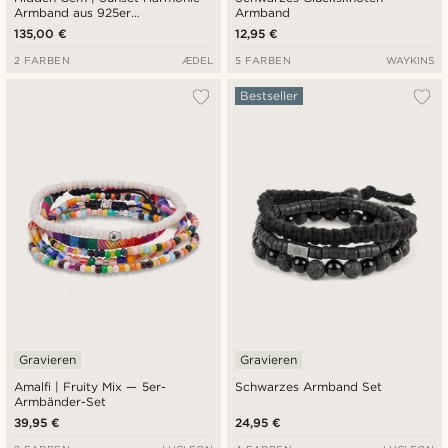
Armband aus 925er
Armband
Sterlingsilber
135,00 €
12,95 €
2 FARBEN
ÆDEL
5 FARBEN
WAYKINS
Bestseller
Gravieren
Gravieren
Amalfi | Fruity Mix — 5er-
Schwarzes Armband Set
Armbänder-Set
39,95 €
24,95 €