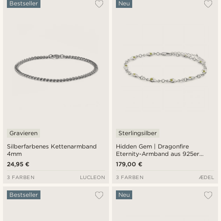
Am Beliebtesten
Bestseller
Neu
Neuste
Niedrigster Preis
Höchster Preis
Gravieren
Sterlingsilber
Silberfarbenes Kettenarmband
Hidden Gem | Dragonfire
4mm
Eternity-Armband aus 925er
Sterlingsilber
24,95 €
179,00 €
3 FARBEN
LUCLEON
3 FARBEN
ÆDEL
Bestseller
Neu