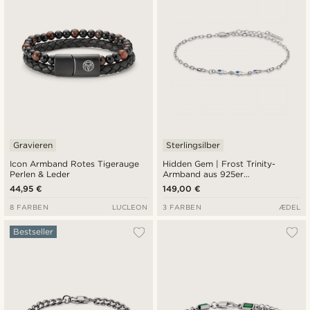
Gravieren
Sterlingsilber
Icon Armband Rotes Tigerauge
Hidden Gem | Frost Trinity-
Perlen & Leder
Armband aus 925er
Sterlingsilber
44,95 €
149,00 €
8 FARBEN
LUCLEON
3 FARBEN
ÆDEL
Bestseller