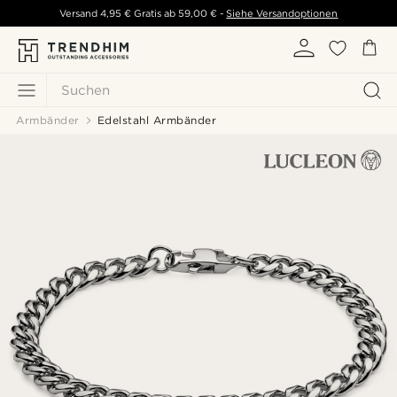
Versand
4,95 €
Gratis ab
59,00 €
-
Siehe Versandoptionen
Suchen
Armbänder
Edelstahl Armbänder