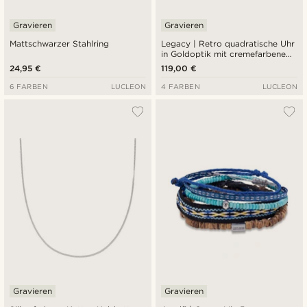
Gravieren
Gravieren
Mattschwarzer Stahlring
Legacy | Retro quadratische Uhr
in Goldoptik mit cremefarbenem
römischem Zifferblatt und
24,95 €
119,00 €
dunkelbraunem Lederarmband
6 FARBEN
LUCLEON
4 FARBEN
LUCLEON
Gravieren
Gravieren