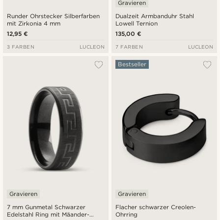
Gravieren
Runder Ohrstecker Silberfarben
Dualzeit Armbanduhr Stahl
mit Zirkonia 4 mm
Lowell Ternion
12,95 €
135,00 €
3 FARBEN
LUCLEON
7 FARBEN
LUCLEON
Bestseller
Gravieren
Gravieren
7 mm Gunmetal Schwarzer
Flacher schwarzer Creolen-
Edelstahl Ring mit Mäander-
Ohrring