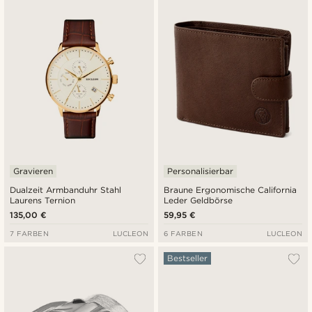
Neuste
Niedrigster Preis
Höchster Preis
Gravieren
Personalisierbar
Dualzeit Armbanduhr Stahl
Braune Ergonomische California
Laurens Ternion
Leder Geldbörse
135,00 €
59,95 €
7 FARBEN
LUCLEON
6 FARBEN
LUCLEON
Bestseller