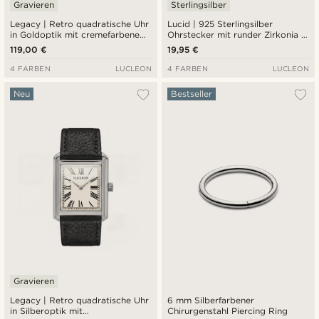
Gravieren
Sterlingsilber
Legacy | Retro quadratische Uhr
Lucid | 925 Sterlingsilber
in Goldoptik mit cremefarbenem
Ohrstecker mit runder Zirkonia 6
römischem Zifferblatt und
mm
119,00 €
19,95 €
schwarzem Lederarmband
4 FARBEN
LUCLEON
4 FARBEN
LUCLEON
Neu
Bestseller
Gravieren
Legacy | Retro quadratische Uhr
6 mm Silberfarbener
in Silberoptik mit
Chirurgenstahl Piercing Ring