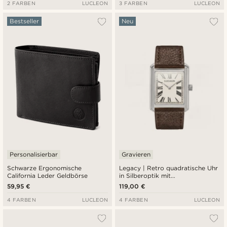
2 FARBEN
LUCLEON
3 FARBEN
LUCLEON
Bestseller
Neu
Personalisierbar
Gravieren
Schwarze Ergonomische
Legacy | Retro quadratische Uhr
California Leder Geldbörse
in Silberoptik mit
cremefarbenem römischem
59,95 €
119,00 €
Zifferblatt und dunkelbraunem
Lederarmband
4 FARBEN
LUCLEON
4 FARBEN
LUCLEON