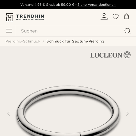
Versand
4,95 €
Gratis ab
59,00 €
-
Siehe Versandoptionen
Suchen
Piercing-Schmuck
Schmuck für Septum-Piercing