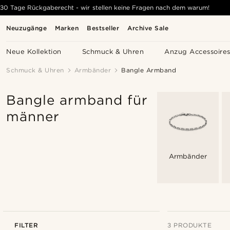
30 Tage Rückgaberecht - wir stellen keine Fragen nach dem warum!
Neuzugänge
Marken
Bestseller
Archive Sale
Neue Kollektion
Schmuck & Uhren
Anzug Accessoire
Schmuck & Uhren
Armbänder
Bangle Armband
Bangle armband für
männer
Armbänder
FILTER
3 PRODUKTE