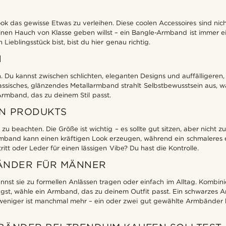
as gewisse Etwas zu verleihen. Diese coolen Accessoires sind nicht nu
nen Hauch von Klasse geben willst – ein Bangle-Armband ist immer ei
ieblingsstück bist, bist du hier genau richtig.
N
Du kannst zwischen schlichten, eleganten Designs und auffälligeren, d
Ein klassisches, glänzendes Metallarmband strahlt Selbstbewusstsein au
 Armband, das zu deinem Stil passt.
EN PRODUKTS
beachten. Die Größe ist wichtig – es sollte gut sitzen, aber nicht zu 
rmband kann einen kräftigen Look erzeugen, während ein schmaleres e
ritt oder Leder für einen lässigen Vibe? Du hast die Kontrolle.
BÄNDER FÜR MÄNNER
nnst sie zu formellen Anlässen tragen oder einfach im Alltag. Kombin
st, wähle ein Armband, das zu deinem Outfit passt. Ein schwarzes A
weniger ist manchmal mehr – ein oder zwei gut gewählte Armbänder