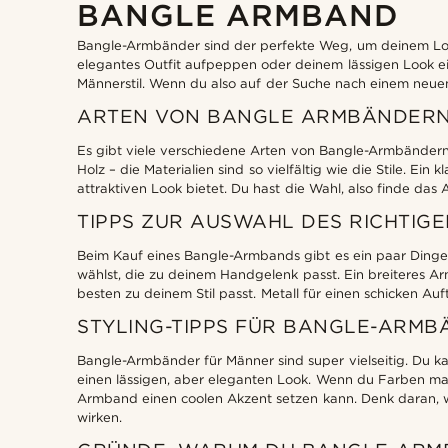
BANGLE ARMBAND
18cm
(2)
18,5cm
(2)
Bangle-Armbänder sind der perfekte Weg, um deinem Look d
elegantes Outfit aufpeppen oder deinem lässigen Look ei
19cm
(2)
€
€
Männerstil. Wenn du also auf der Suche nach einem neuen L
Arten der Personalisierung
19,5cm
(2)
ARTEN VON BANGLE ARMBÄNDER
20cm
(2)
Gravieren
(2)
Es gibt viele verschiedene Arten von Bangle-Armbändern. 
20,5cm
(2)
Holz – die Materialien sind so vielfältig wie die Stile. 
attraktiven Look bietet. Du hast die Wahl, also finde das
21cm
(2)
TIPPS ZUR AUSWAHL DES RICHTIG
21,5cm
(2)
22cm
(2)
Beim Kauf eines Bangle-Armbands gibt es ein paar Dinge zu 
wählst, die zu deinem Handgelenk passt. Ein breiteres A
besten zu deinem Stil passt. Metall für einen schicken Auft
STYLING-TIPPS FÜR BANGLE-ARM
Bangle-Armbänder für Männer sind super vielseitig. Du ka
einen lässigen, aber eleganten Look. Wenn du Farben mag
Armband einen coolen Akzent setzen kann. Denk daran, 
wirken.