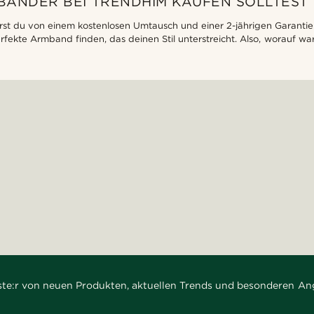
ÄNDER BEI TRENDHIM KAUFEN SOLLTEST
t du von einem kostenlosen Umtausch und einer 2-jährigen Garantie. D
erfekte Armband finden, das deinen Stil unterstreicht. Also, worauf w
rste:r von neuen Produkten, aktuellen Trends und besonderen An