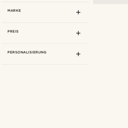
MARKE
PREIS
PERSONALISIERUNG
Wie man misst
15cm
(1)
15,5cm
(1)
5mm
(1)
16cm
(1)
6mm
(2)
16,5cm
(1)
Fort Tempus
(1)
17cm
(3)
Lucleon
(2)
17,5cm
(2)