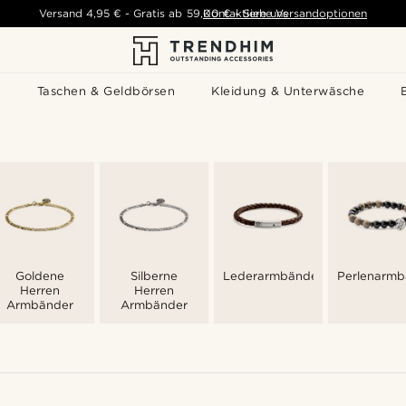
Versand
4,95 €
-
Gratis ab
59,00 €
Kontaktiere uns
-
Siehe Versandoptionen
s
Taschen & Geldbörsen
Kleidung & Unterwäsche
Goldene
Silberne
Lederarmbänder
Perlenarmb
Herren
Herren
Armbänder
Armbänder