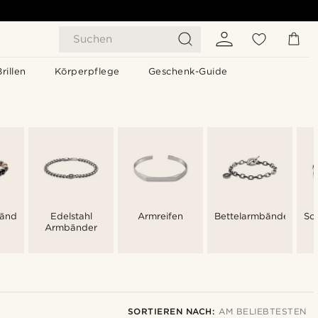
Suchen
Brillen
Körperpflege
Geschenk-Guide
änder
Edelstahl
Armreifen
Bettelarmbänder
Sc
Armbänder
SORTIEREN NACH:
AM BELIEBTESTEN