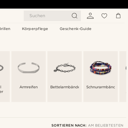
Suchen
Brillen
Körperpflege
Geschenk-Guide
l
Armreifen
Bettelarmbänder
Schnurarmbänder
er
SORTIEREN NACH:
AM BELIEBTESTEN