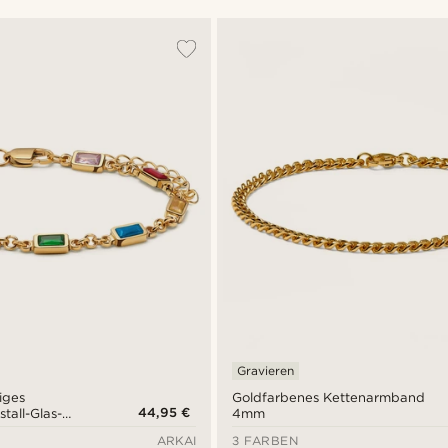
Gravieren
iges
Goldfarbenes Kettenarmband
44,95 €
tall-Glas-
4mm
and
ARKAI
3 FARBEN