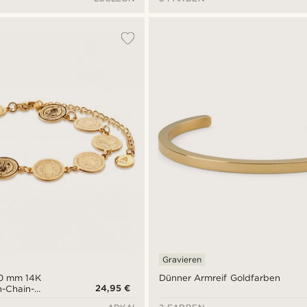
Gravieren
10 mm 14K
Dünner Armreif Goldfarben
24,95 €
n-Chain-