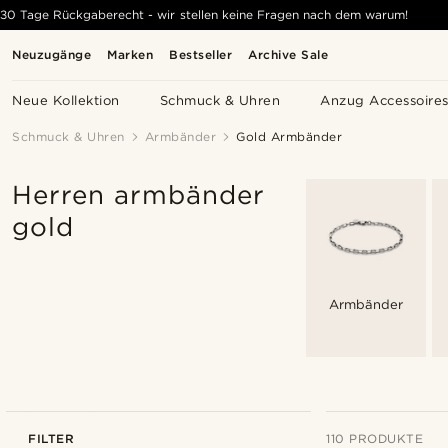
30 Tage Rückgaberecht - wir stellen keine Fragen nach dem warum!
Neuzugänge
Marken
Bestseller
Archive Sale
Neue Kollektion
Schmuck & Uhren
Anzug Accessoire
Schmuck & Uhren
Armbänder
Gold Armbänder
Herren armbänder
gold
Armbänder
FILTER
110 PRODUKTE