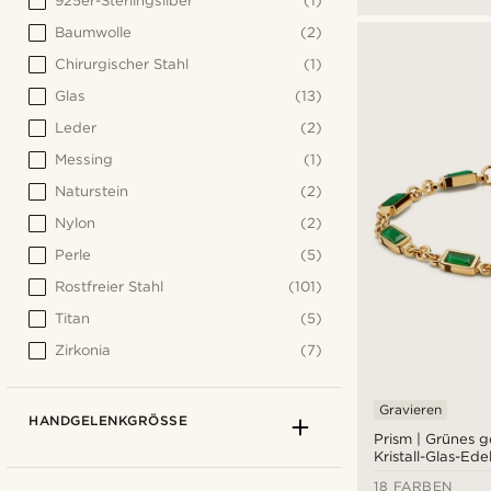
925er-Sterlingsilber
(1)
Baumwolle
(2)
Chirurgischer Stahl
(1)
Glas
(13)
Leder
(2)
Messing
(1)
Naturstein
(2)
Nylon
(2)
Perle
(5)
Rostfreier Stahl
(101)
Titan
(5)
Zirkonia
(7)
Gravieren
HANDGELENKGRÖSSE
Prism | Grünes 
Kristall-Glas-Ed
18 FARBEN