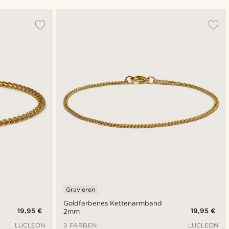
Am Beliebtesten
Neuste
Niedrigster Preis
Höchster Preis
Gravieren
Goldfarbenes Kettenarmband
19,95 €
19,95 €
2mm
LUCLEON
3 FARBEN
LUCLEON