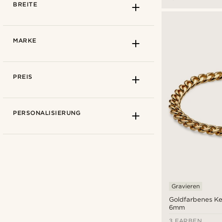
BREITE
MARKE
PREIS
PERSONALISIERUNG
Wie man misst
14cm
(7)
14,5cm
(7)
1mm
(1)
Gravieren
15cm
(55)
2mm
(9)
Goldfarbenes K
6mm
15,5cm
(55)
3mm
(7)
Arkai
(29)
3 FARBEN