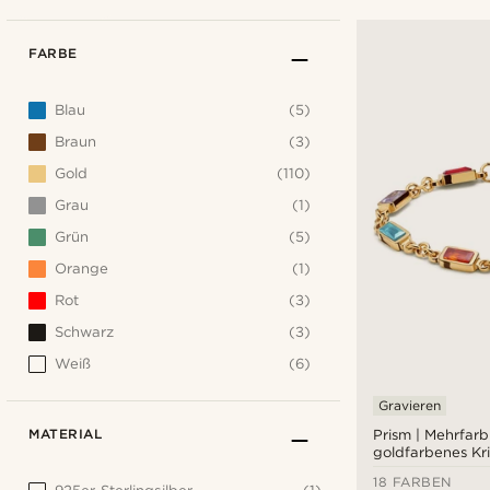
FARBE
Blau
(5)
Braun
(3)
Gold
(110)
Grau
(1)
Grün
(5)
Orange
(1)
Rot
(3)
Schwarz
(3)
Weiß
(6)
Gravieren
MATERIAL
Prism | Mehrfarb
goldfarbenes Kris
Edelstein-Armb
18 FARBEN