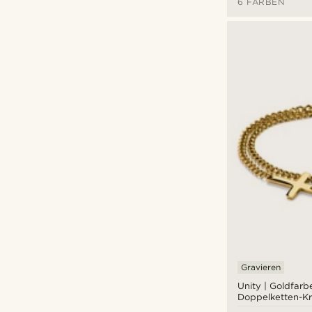
6 FARBEN
Gravieren
Unity | Goldfarb
Doppelketten-K