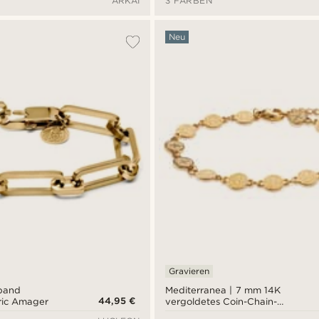
ARKAI
3 FARBEN
Neu
Gravieren
band
Mediterranea | 7 mm 14K
44,95 €
ric Amager
vergoldetes Coin-Chain-
Armband