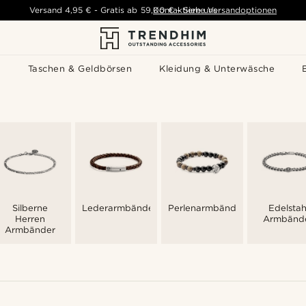
Versand
4,95 €
-
Gratis ab
59,00 €
Kontaktiere uns
-
Siehe Versandoptionen
s
Taschen & Geldbörsen
Kleidung & Unterwäsche
Silberne
Lederarmbänder
Perlenarmbänder
Edelstah
Herren
Armbänd
Armbänder