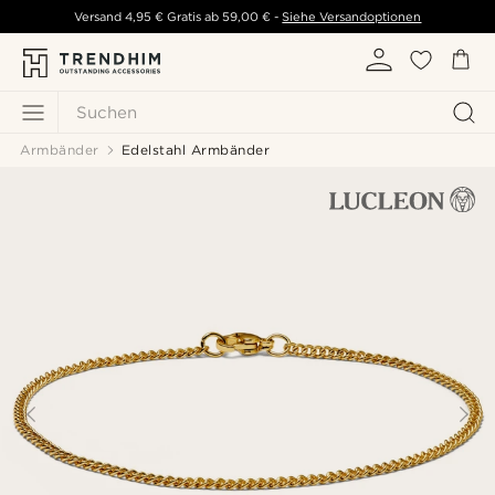
Versand
4,95 €
Gratis ab
59,00 €
-
Siehe Versandoptionen
Suchen
Armbänder
Edelstahl Armbänder