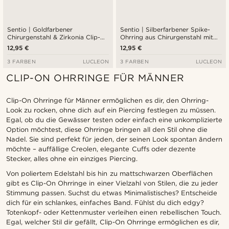
Sentio | Goldfarbener
Sentio | Silberfarbener Spike-
Chirurgenstahl & Zirkonia Clip-
Ohrring aus Chirurgenstahl mit
On-Ohrring
Clip
12,95 €
12,95 €
3 FARBEN
LUCLEON
3 FARBEN
LUCLEON
CLIP-ON OHRRINGE FÜR MÄNNER
Clip-On Ohrringe für Männer ermöglichen es dir, den Ohrring-
Look zu rocken, ohne dich auf ein Piercing festlegen zu müssen.
Egal, ob du die Gewässer testen oder einfach eine unkomplizierte
Option möchtest, diese Ohrringe bringen all den Stil ohne die
Nadel. Sie sind perfekt für jeden, der seinen Look spontan ändern
möchte – auffällige Creolen, elegante Cuffs oder dezente
Stecker, alles ohne ein einziges Piercing.
Von poliertem Edelstahl bis hin zu mattschwarzen Oberflächen
gibt es Clip-On Ohrringe in einer Vielzahl von Stilen, die zu jeder
Stimmung passen. Suchst du etwas Minimalistisches? Entscheide
dich für ein schlankes, einfaches Band. Fühlst du dich edgy?
Totenkopf- oder Kettenmuster verleihen einen rebellischen Touch.
Egal, welcher Stil dir gefällt, Clip-On Ohrringe ermöglichen es dir,