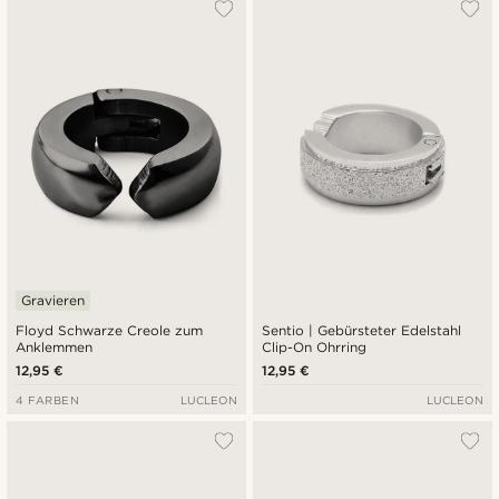
Am Beliebtesten
Neuste
Niedrigster Preis
Höchster Preis
Gravieren
Floyd Schwarze Creole zum
Sentio | Gebürsteter Edelstahl
Anklemmen
Clip-On Ohrring
12,95 €
12,95 €
4 FARBEN
LUCLEON
LUCLEON