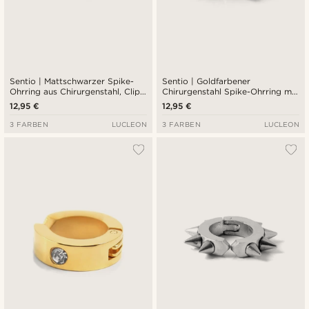
Sentio | Mattschwarzer Spike-
Sentio | Goldfarbener
Ohrring aus Chirurgenstahl, Clip-
Chirurgenstahl Spike-Ohrring mit
On
Clip
12,95 €
12,95 €
3 FARBEN
LUCLEON
3 FARBEN
LUCLEON