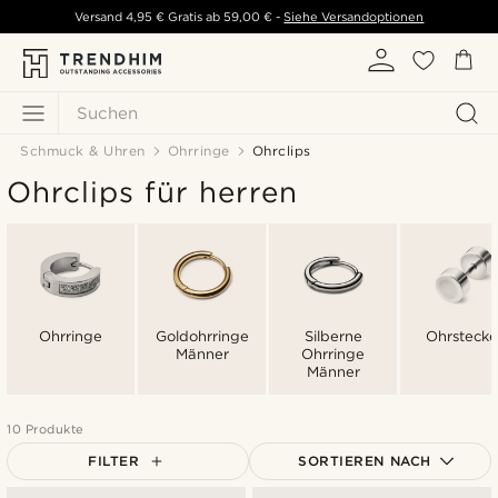
Versand
4,95 €
Gratis ab
59,00 €
-
Siehe Versandoptionen
Suchen
Schmuck & Uhren
Ohrringe
Ohrclips
Ohrclips für herren
Ohrringe
Goldohrringe
Silberne
Ohrstecke
Männer
Ohrringe
Männer
10 Produkte
FILTER
SORTIEREN NACH