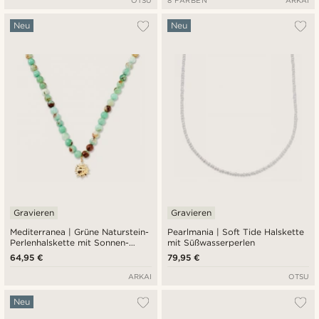
Neu
Neu
Gravieren
Gravieren
Mediterranea | Grüne Naturstein-
Pearlmania | Soft Tide Halskette
Perlenhalskette mit Sonnen-
mit Süßwasserperlen
Charme-Anhänger
64,95 €
79,95 €
ARKAI
OTSU
Neu