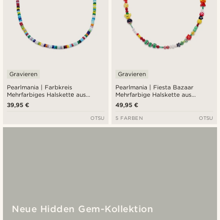
Gravieren
Gravieren
Pearlmania | Farbkreis
Pearlmania | Fiesta Bazaar
Mehrfarbiges Halskettе aus
Mehrfarbige Halskette aus
Glasperlen
Glasperlen
39,95 €
49,95 €
OTSU
5 FARBEN
OTSU
Neue Hidden Gem-Kollektion