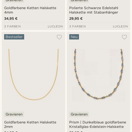
Goldfarbene Ketten Halskette
Polierte Schwarze Edelstahl
4mm
Halskette mit Stabanhänger
34,95 €
29,95 €
3 FARBEN
LUCLEON
3 FARBEN
LUCLEON
Bestseller
Neu
Gravieren
Gravieren
Goldfarbene Ketten Halskette
Prism | Dunkelblaue goldfarbene
2mm
Kristallglas-Edelstein-Halskette