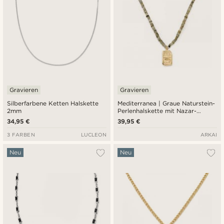
Gravieren
Gravieren
Silberfarbene Ketten Halskette
Mediterranea | Graue Naturstein-
2mm
Perlenhalskette mit Nazar-
Charme-Anhänger
34,95 €
39,95 €
3 FARBEN
LUCLEON
ARKAI
Neu
Neu