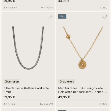
29,95 €
34,95 €
3 FARBEN
WAYKINS
OTSU
Neu
Gravieren
Gravieren
Silberfarbene Ketten Halskette
Mediterranea | 14K vergoldete
6mm
Halskette mit türkisem Sonnen-
und Medaillonanhänger
39,95 €
49,95 €
3 FARBEN
LUCLEON
ARKAI