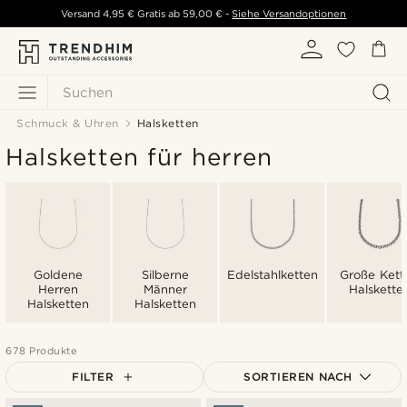
Versand
4,95 €
Gratis ab
59,00 €
-
Siehe Versandoptionen
Suchen
Schmuck & Uhren
Halsketten
Halsketten für herren
Goldene
Silberne
Edelstahlketten
Große Kett
Herren
Männer
Halskette
Halsketten
Halsketten
678 Produkte
FILTER
SORTIEREN NACH