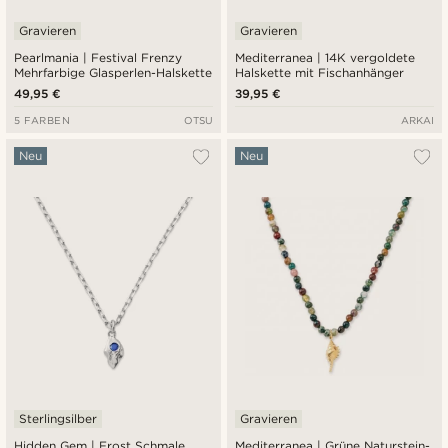
Gravieren
Gravieren
Pearlmania | Festival Frenzy
Mediterranea | 14K vergoldete
Mehrfarbige Glasperlen-Halskette
Halskette mit Fischanhänger
49,95 €
39,95 €
5 FARBEN
OTSU
ARKAI
Neu
Neu
Sterlingsilber
Gravieren
Hidden Gem | Frost Schmale
Mediterranea | Grüne Naturstein-