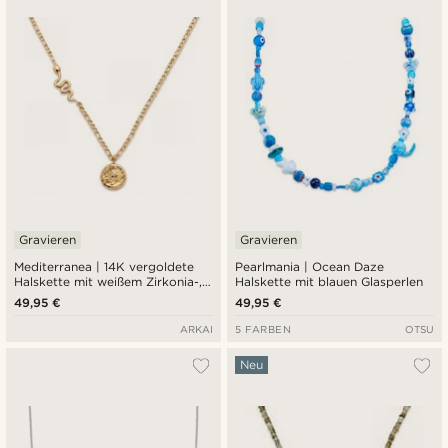
Gravieren
Gravieren
Mediterranea | 14K vergoldete
Pearlmania | Ocean Daze
Halskette mit weißem Zirkonia-,
Halskette mit blauen Glasperlen
Schlangen- und
49,95 €
49,95 €
Sonnenstrahlenanhänger
ARKAI
5 FARBEN
OTSU
Neu