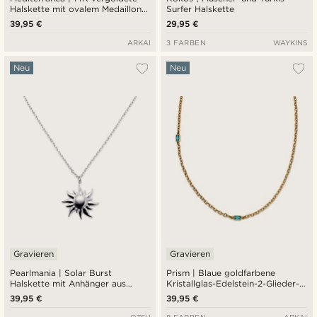
Halskette mit ovalem Medaillon
Surfer Halskette
und smaragdgrünem Zirkonia
39,95 €
29,95 €
ARKAI
3 FARBEN
WAYKINS
Neu
Neu
Gravieren
Gravieren
Pearlmania | Solar Burst
Prism | Blaue goldfarbene
Halskette mit Anhänger aus
Kristallglas-Edelstein-2-Glieder-
Edelstahl
Halskette
39,95 €
39,95 €
OTSU
8 FARBEN
ARKAI