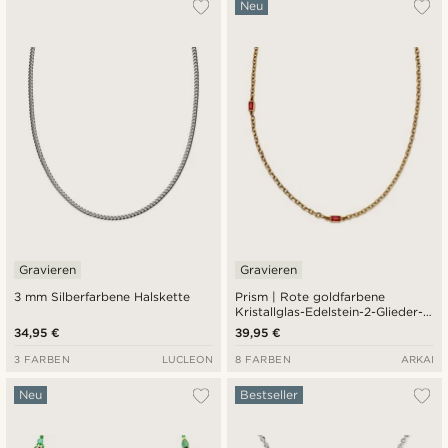
Neu
Gravieren
Gravieren
3 mm Silberfarbene Halskette
Prism | Rote goldfarbene
Kristallglas-Edelstein-2-Glieder-
Halskette
34,95 €
39,95 €
3 FARBEN
LUCLEON
8 FARBEN
ARKAI
Neu
Bestseller