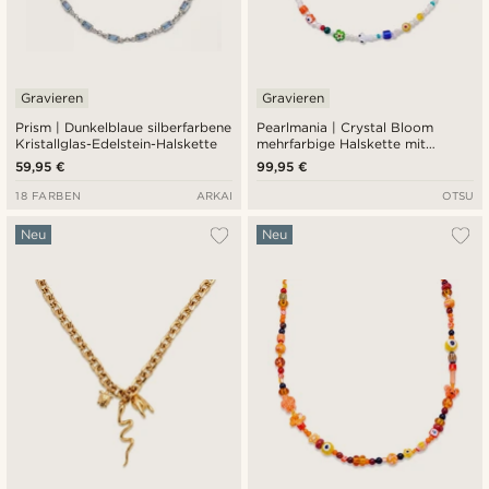
Gravieren
Gravieren
Prism | Dunkelblaue silberfarbene
Pearlmania | Crystal Bloom
Kristallglas-Edelstein-Halskette
mehrfarbige Halskette mit
Süßwasserperlen und Glasperlen
59,95 €
99,95 €
18 FARBEN
ARKAI
OTSU
Neu
Neu