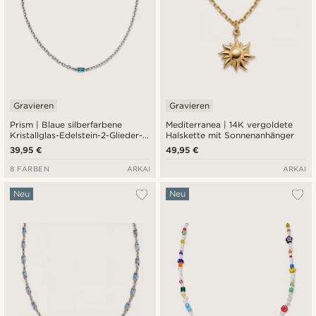
Gravieren
Gravieren
Prism | Blaue silberfarbene
Mediterranea | 14K vergoldete
Kristallglas-Edelstein-2-Glieder-
Halskette mit Sonnenanhänger
Halskette
39,95 €
49,95 €
8 FARBEN
ARKAI
ARKAI
Neu
Neu