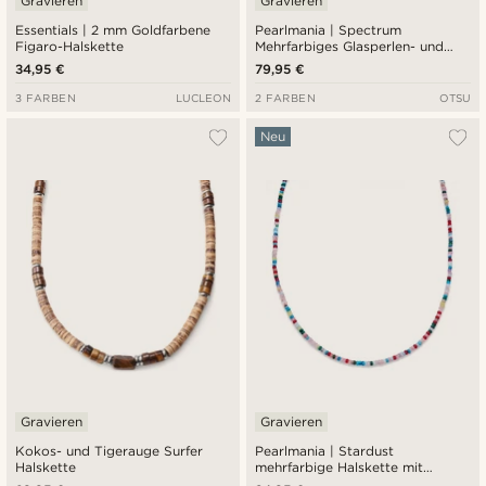
Gravieren
Gravieren
Essentials | 2 mm Goldfarbene
Pearlmania | Spectrum
Figaro-Halskette
Mehrfarbiges Glasperlen- und
Edelstahl-Spectrum-Halskette
34,95 €
79,95 €
3 FARBEN
LUCLEON
2 FARBEN
OTSU
Neu
Gravieren
Gravieren
Kokos- und Tigerauge Surfer
Pearlmania | Stardust
Halskette
mehrfarbige Halskette mit
Glasperlen