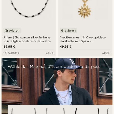
Gravieren
Gravieren
Prism | Schwarze silberfarbene
Mediterranea | 14K vergoldete
Kristallglas-Edelstein-Halskette
Halskette mit Spiral-
Sonnenanhänger
59,95 €
49,95 €
18 FARBEN
ARKAI
ARKAI
Wähle das Material, das am besten zu dir passt