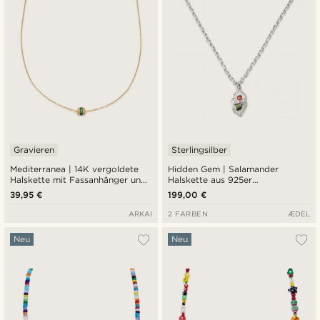
Gravieren
Sterlingsilber
Mediterranea | 14K vergoldete
Hidden Gem | Salamander
Halskette mit Fassanhänger und
Halskette aus 925er
smaragdgrünem Zirkonia-Pavé
Sterlingsilber
39,95 €
199,00 €
ARKAI
2 FARBEN
ÆDEL
Neu
Neu