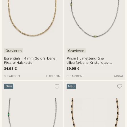
Gravieren
Gravieren
Essentials | 4 mm Goldfarbene
Prism | Limettengrüne
Figaro-Halskette
silberfarbene Kristallglas-
Edelstein-2-Glieder-Halskette
34,95 €
39,95 €
3 FARBEN
LUCLEON
8 FARBEN
ARKAI
Neu
Neu