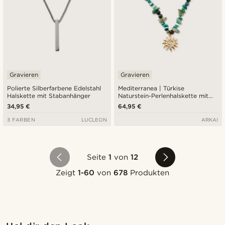
Gravieren
Gravieren
Polierte Silberfarbene Edelstahl
Mediterranea | Türkise
Halskette mit Stabanhänger
Naturstein-Perlenhalskette mit
Sonnen-Charme-Anhänger
34,95 €
64,95 €
3 FARBEN
LUCLEON
ARKAI
Seite
1
von
12
Zeigt
1-60
von
678
Produkten
Kaufe den Look
Kauf