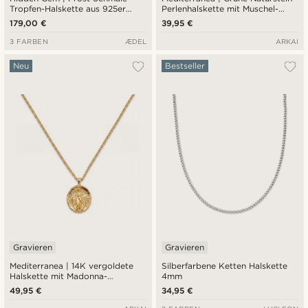
Tropfen-Halskette aus 925er
Perlenhalskette mit Muschel-
Sterlingsilber
Charme-Anhänger
179,00 €
39,95 €
3 FARBEN
ÆDEL
ARKAI
Neu
Bestseller
Gravieren
Gravieren
Mediterranea | 14K vergoldete
Silberfarbene Ketten Halskette
Halskette mit Madonna-
4mm
Anhänger
49,95 €
34,95 €