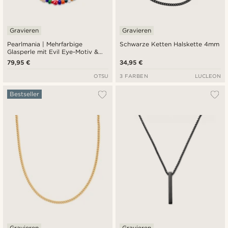
Gravieren
Gravieren
Pearlmania | Mehrfarbige
Schwarze Ketten Halskette 4mm
Glasperle mit Evil Eye-Motiv &
Halskette aus Edelstahl
79,95 €
34,95 €
OTSU
3 FARBEN
LUCLEON
Bestseller
Gravieren
Gravieren