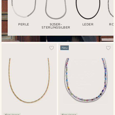
PERLE
925ER-
LEDER
RO
STERLINGSILBER
Neu