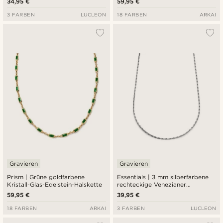
34,95 €
59,95 €
3 FARBEN
LUCLEON
18 FARBEN
ARKAI
Gravieren
Gravieren
Prism | Grüne goldfarbene
Essentials | 3 mm silberfarbene
Kristall-Glas-Edelstein-Halskette
rechteckige Venezianer
Halskette
59,95 €
39,95 €
18 FARBEN
ARKAI
3 FARBEN
LUCLEON