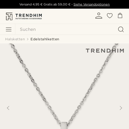
Versand
4,95 €
Gratis ab
59,00 €
-
Siehe Versandoptionen
Suchen
Halsketten
Edelstahlketten