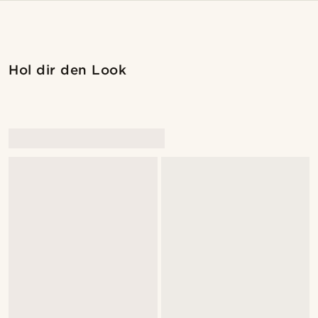
Hol dir den Look
@artigas_omar
@artigas_omar