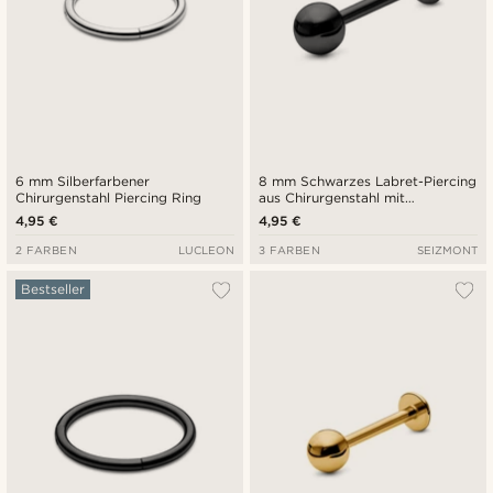
6 mm Silberfarbener
8 mm Schwarzes Labret-Piercing
Chirurgenstahl Piercing Ring
aus Chirurgenstahl mit
Kugelspitze
4,95 €
4,95 €
2 FARBEN
LUCLEON
3 FARBEN
SEIZMONT
Bestseller