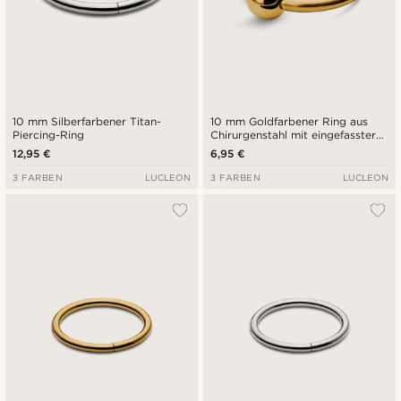
10 mm Silberfarbener Titan-
10 mm Goldfarbener Ring aus
Piercing-Ring
Chirurgenstahl mit eingefasster
Perle
12,95 €
6,95 €
3 FARBEN
LUCLEON
3 FARBEN
LUCLEON