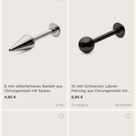
6 mm silberfarbenes Barbell aus
10 mm Schwarzes Labret-
Chirurgenstahl mit Spikes
Piercing aus Chirurgenstahl mit
Kugelspitze
4,95 €
6,95 €
OTSU
3 FARBEN
SEIZMONT