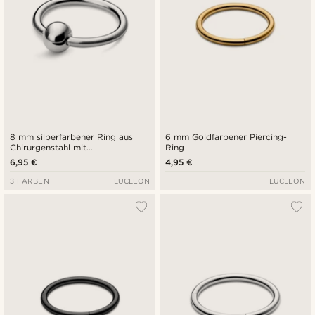
8 mm silberfarbener Ring aus
6 mm Goldfarbener Piercing-
Chirurgenstahl mit
Ring
verschlossener Perle
6,95 €
4,95 €
3 FARBEN
LUCLEON
LUCLEON