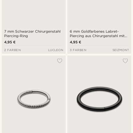
7 mm Schwarzer Chirurgenstahl
6 mm Goldfarbenes Labret-
Piercing-Ring
Piercing aus Chirurgenstahl mit
Kugelspitze
4,95 €
4,95 €
2 FARBEN
LUCLEON
3 FARBEN
SEIZMONT