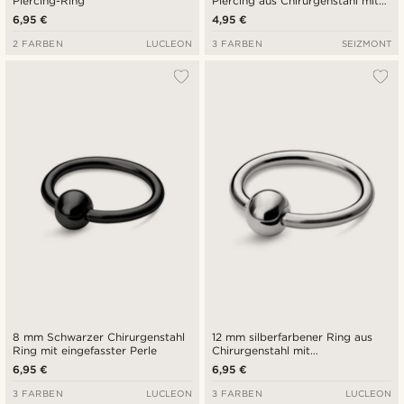
Piercing-Ring
Piercing aus Chirurgenstahl mit
Kugelspitze
6,95 €
4,95 €
2 FARBEN
LUCLEON
3 FARBEN
SEIZMONT
8 mm Schwarzer Chirurgenstahl
12 mm silberfarbener Ring aus
Ring mit eingefasster Perle
Chirurgenstahl mit
verschlossener Perle
6,95 €
6,95 €
3 FARBEN
LUCLEON
3 FARBEN
LUCLEON