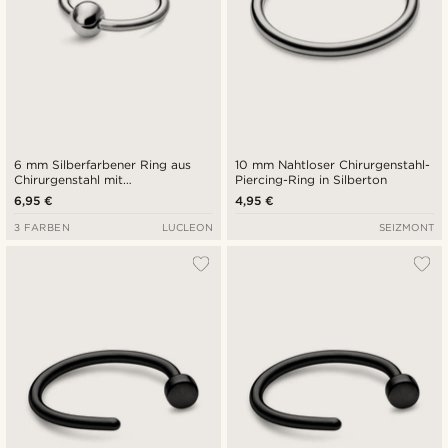
6 mm Silberfarbener Ring aus
10 mm Nahtloser Chirurgenstahl-
Chirurgenstahl mit
Piercing-Ring in Silberton
verschlossener Perle
6,95 €
4,95 €
3 FARBEN
LUCLEON
SEIZMONT