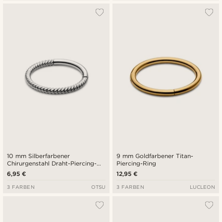
10 mm Silberfarbener
9 mm Goldfarbener Titan-
Chirurgenstahl Draht-Piercing-
Piercing-Ring
Ring
6,95 €
12,95 €
3 FARBEN
OTSU
3 FARBEN
LUCLEON