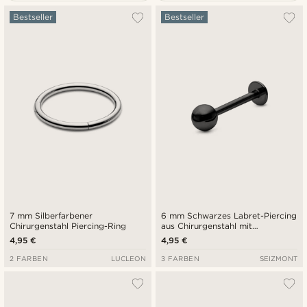
Am Beliebtesten
Bestseller
Bestseller
Neuste
Niedrigster Preis
Höchster Preis
7 mm Silberfarbener
6 mm Schwarzes Labret-Piercing
Chirurgenstahl Piercing-Ring
aus Chirurgenstahl mit
Kugelspitze
4,95 €
4,95 €
2 FARBEN
LUCLEON
3 FARBEN
SEIZMONT