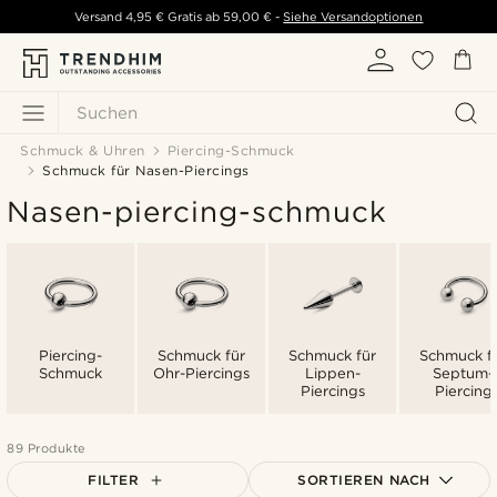
Versand
4,95 €
Gratis ab
59,00 €
-
Siehe Versandoptionen
Suchen
Schmuck & Uhren
Piercing-Schmuck
Schmuck für Nasen-Piercings
Nasen-piercing-schmuck
Piercing-
Schmuck für
Schmuck für
Schmuck f
Schmuck
Ohr-Piercings
Lippen-
Septum-
Piercings
Piercing
89 Produkte
FILTER
SORTIEREN NACH