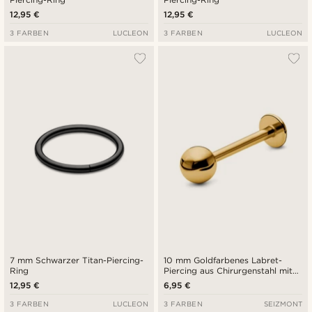
12,95 €
12,95 €
3 FARBEN
LUCLEON
3 FARBEN
LUCLEON
7 mm Schwarzer Titan-Piercing-
10 mm Goldfarbenes Labret-
Ring
Piercing aus Chirurgenstahl mit
Kugelspitze
12,95 €
6,95 €
3 FARBEN
LUCLEON
3 FARBEN
SEIZMONT