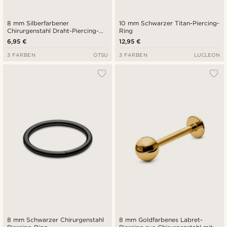
8 mm Silberfarbener
10 mm Schwarzer Titan-Piercing-
Chirurgenstahl Draht-Piercing-
Ring
Ring
6,95 €
12,95 €
3 FARBEN
OTSU
3 FARBEN
LUCLEON
8 mm Schwarzer Chirurgenstahl
8 mm Goldfarbenes Labret-