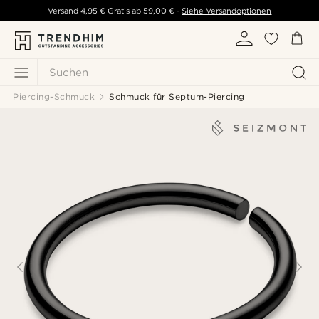
Versand
4,95 €
Gratis ab
59,00 €
-
Siehe Versandoptionen
Suchen
Piercing-Schmuck
Schmuck für Septum-Piercing