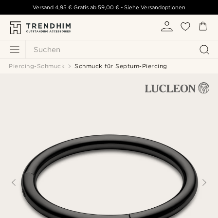
Versand
4,95 €
Gratis ab
59,00 €
-
Siehe Versandoptionen
Suchen
Piercing-Schmuck
Schmuck für Septum-Piercing