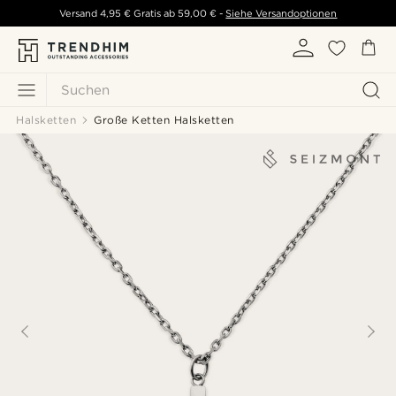
Versand
4,95 €
Gratis ab
59,00 €
-
Siehe Versandoptionen
Suchen
Halsketten
Große Ketten Halsketten