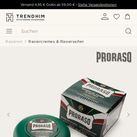
Versand
4,95 €
Gratis ab
59,00 €
-
Siehe Versandoptionen
Suchen
Rasieren
Rasiercremes & Rasierseifen