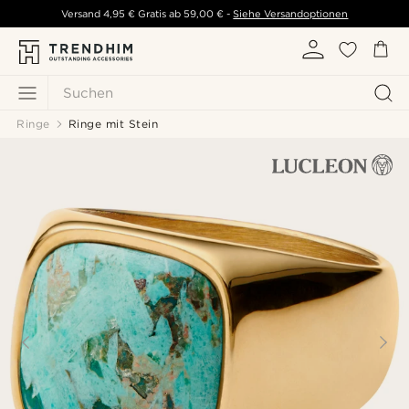
Versand
4,95 €
Gratis ab
59,00 €
-
Siehe Versandoptionen
Suchen
Ringe
Ringe mit Stein