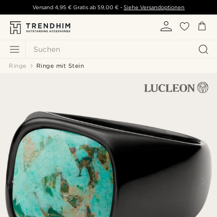
Versand
4,95 €
Gratis ab
59,00 €
-
Siehe Versandoptionen
Suchen
Ringe
Ringe mit Stein