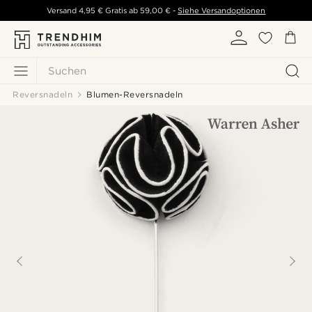
Versand
4,95 €
Gratis ab
59,00 €
-
Siehe Versandoptionen
Suchen
Reversnadeln
Blumen-Reversnadeln