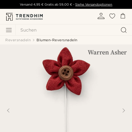
Versand
4,95 €
Gratis ab
59,00 €
-
Siehe Versandoptionen
Suchen
Reversnadeln
Blumen-Reversnadeln