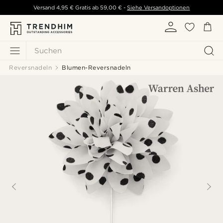
Versand
4,95 €
Gratis ab
59,00 €
-
Siehe Versandoptionen
Suchen
Reversnadeln
Blumen-Reversnadeln