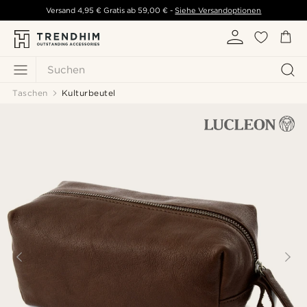
Versand
4,95 €
Gratis ab
59,00 €
-
Siehe Versandoptionen
Suchen
Taschen
Kulturbeutel