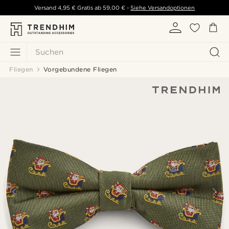
Versand
4,95 €
Gratis ab
59,00 €
-
Siehe Versandoptionen
Suchen
Fliegen
Vorgebundene Fliegen