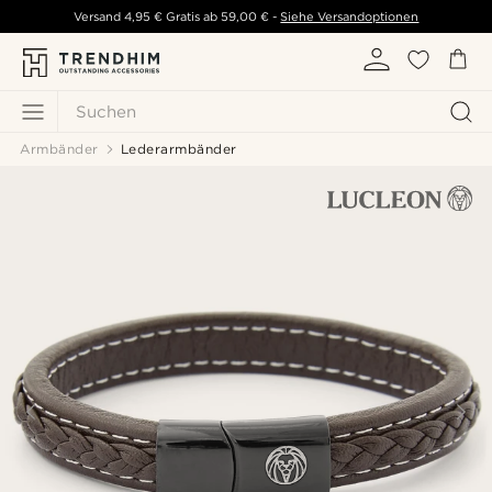
Versand
4,95 €
Gratis ab
59,00 €
-
Siehe Versandoptionen
Suchen
Armbänder
Lederarmbänder