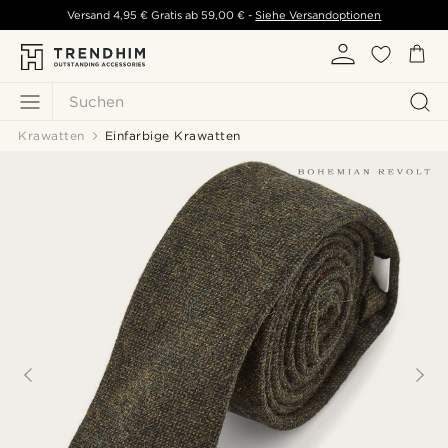
Versand
4,95 €
Gratis ab
59,00 €
-
Siehe Versandoptionen
Suchen
Krawatten
Einfarbige Krawatten