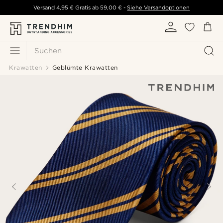
Versand
4,95 €
Gratis ab
59,00 €
-
Siehe Versandoptionen
Suchen
Krawatten
Geblümte Krawatten