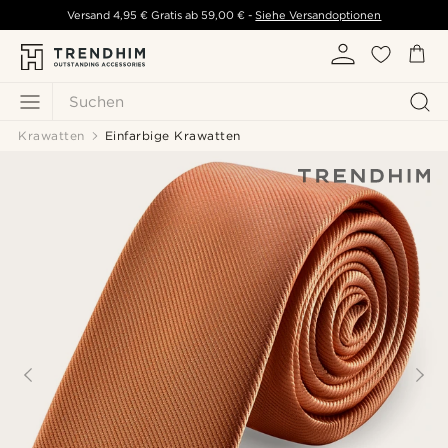
Versand
4,95 €
Gratis ab
59,00 €
-
Siehe Versandoptionen
Suchen
Krawatten
Einfarbige Krawatten