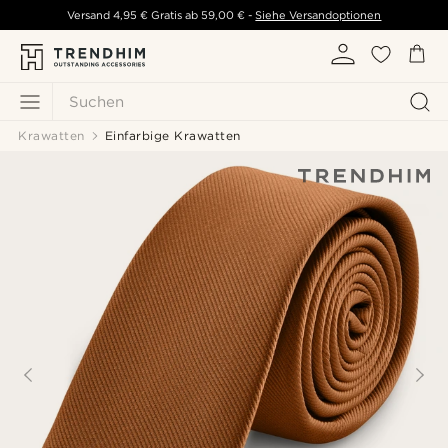
Versand
4,95 €
Gratis ab
59,00 €
-
Siehe Versandoptionen
Suchen
Krawatten
Einfarbige Krawatten