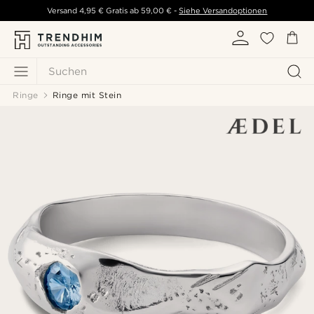
Versand
4,95 €
Gratis ab
59,00 €
-
Siehe Versandoptionen
Suchen
Ringe
Ringe mit Stein