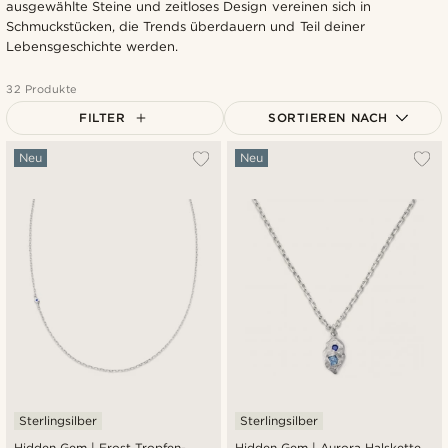
ausgewählte Steine und zeitloses Design vereinen sich in
Schmuckstücken, die Trends überdauern und Teil deiner
Lebensgeschichte werden.
32 Produkte
FILTER
SORTIEREN NACH
Am Beliebtesten
Neu
Neu
Neuste
Niedrigster Preis
Höchster Preis
Sterlingsilber
Sterlingsilber
Hidden Gem | Frost Tropfen-
Hidden Gem | Aurora Halskette