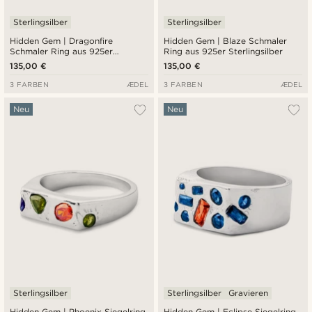
Sterlingsilber
Sterlingsilber
Hidden Gem | Dragonfire
Hidden Gem | Blaze Schmaler
Schmaler Ring aus 925er
Ring aus 925er Sterlingsilber
Sterlingsilber
135,00 €
135,00 €
3 FARBEN
ÆDEL
3 FARBEN
ÆDEL
Neu
Neu
Sterlingsilber
Sterlingsilber
Gravieren
Hidden Gem | Phoenix Siegelring
Hidden Gem | Eclipse Siegelring