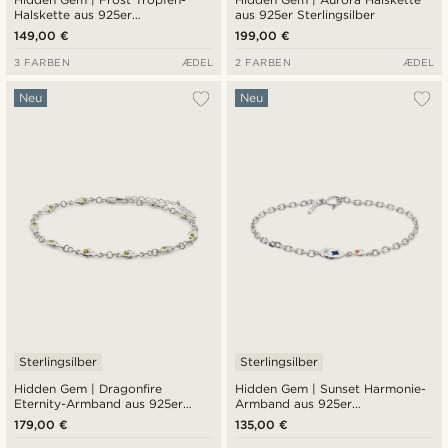
Halskette aus 925er
aus 925er Sterlingsilber
Sterlingsilber
149,00 €
199,00 €
3 FARBEN
ÆDEL
2 FARBEN
ÆDEL
Neu
Neu
Sterlingsilber
Sterlingsilber
Hidden Gem | Dragonfire
Hidden Gem | Sunset Harmonie-
Eternity-Armband aus 925er
Armband aus 925er
Sterlingsilber
Sterlingsilber
179,00 €
135,00 €