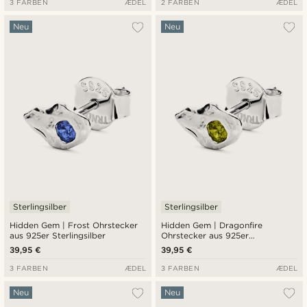
3 FARBEN
ÆDEL
2 FARBEN
ÆDEL
Neu
Neu
Sterlingsilber
Sterlingsilber
Hidden Gem | Frost Ohrstecker
Hidden Gem | Dragonfire
aus 925er Sterlingsilber
Ohrstecker aus 925er
Sterlingsilber
39,95 €
39,95 €
3 FARBEN
ÆDEL
3 FARBEN
ÆDEL
Neu
Neu