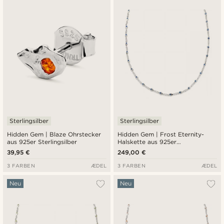
Sterlingsilber
Sterlingsilber
Hidden Gem | Blaze Ohrstecker
Hidden Gem | Frost Eternity-
aus 925er Sterlingsilber
Halskette aus 925er
Sterlingsilber
39,95 €
249,00 €
3 FARBEN
ÆDEL
3 FARBEN
ÆDEL
Neu
Neu