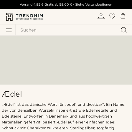
Versand
4,95 €
Gratis ab
59,00 €
-
Siehe Versandoptionen
Suchen
Ædel
„Ædel“ ist das dänische Wort für „edel“ und „kostbar“. Ein Name,
der von denselben Wurzeln inspiriert ist wie Edelmetalle und
Edelsteine. Entworfen in Dänemark und aus hochwertigen
Materialien gefertigt, basiert Ædel auf einer einfachen Idee:
Schmuck mit Charakter zu kreieren. Sterlingsilber, sorgfältig