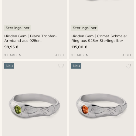
Sterlingsilber
Sterlingsilber
Hidden Gem | Blaze Tropfen-
Hidden Gem | Comet Schmaler
Armband aus 925er
Ring aus 925er Sterlingsilber
Sterlingsilber
99,95 €
135,00 €
3 FARBEN
ÆDEL
3 FARBEN
ÆDEL
Neu
Neu