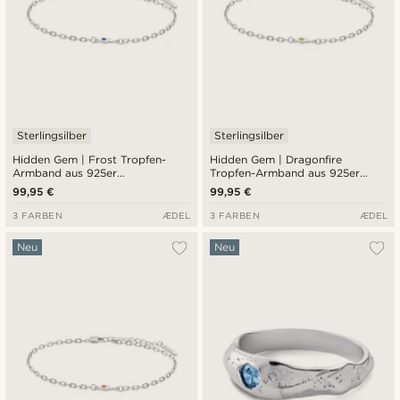
Sterlingsilber
Sterlingsilber
Hidden Gem | Frost Tropfen-
Hidden Gem | Dragonfire
Armband aus 925er
Tropfen-Armband aus 925er
Sterlingsilber
Sterlingsilber
99,95 €
99,95 €
3 FARBEN
ÆDEL
3 FARBEN
ÆDEL
Neu
Neu