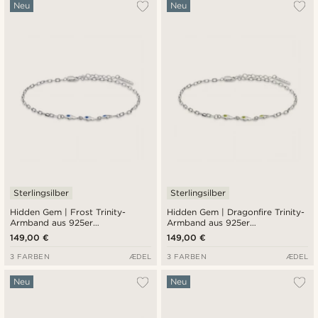
Neu
Neu
Sterlingsilber
Sterlingsilber
Hidden Gem | Frost Trinity-
Hidden Gem | Dragonfire Trinity-
Armband aus 925er
Armband aus 925er
Sterlingsilber
Sterlingsilber
149,00 €
149,00 €
3 FARBEN
ÆDEL
3 FARBEN
ÆDEL
Neu
Neu