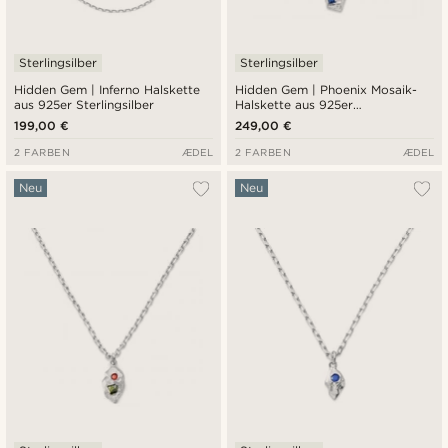
Sterlingsilber
Sterlingsilber
Hidden Gem | Inferno Halskette
Hidden Gem | Phoenix Mosaik-
aus 925er Sterlingsilber
Halskette aus 925er
Sterlingsilber
199,00 €
249,00 €
2 FARBEN
ÆDEL
2 FARBEN
ÆDEL
Neu
Neu