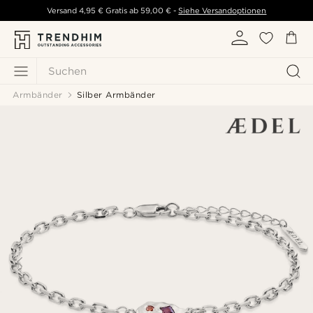
Versand
4,95 €
Gratis ab
59,00 €
-
Siehe Versandoptionen
Suchen
Armbänder
Silber Armbänder